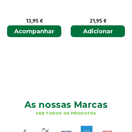
13,95
€
21,95
€
Acompanhar
Adicionar
As nossas Marcas
VER TODOS OS PRODUTOS