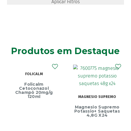
Produtos em Destaque
FOLICALM
Folicalm
Cetoconazol
Champô 20mg/g
120ml
MAGNESIO SUPREMO
Ec
Magnesio Supremo
Endu
Potassio+ Saquetas
4,8G X24