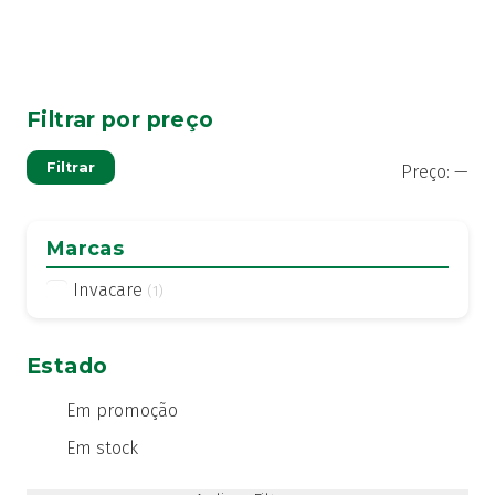
Filtrar por preço
Pre
Pre
Filtrar
Preço:
—
mí
má
Marcas
Invacare
(1)
Estado
Em promoção
Em stock