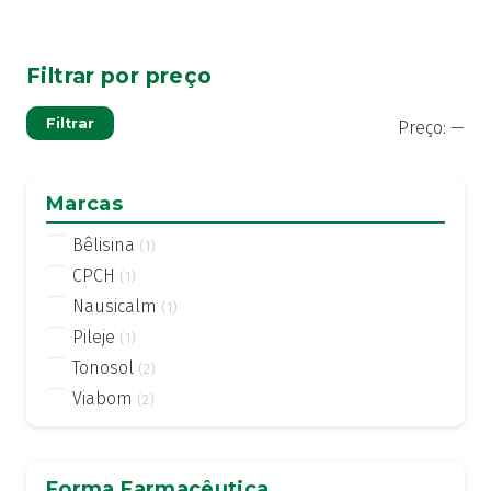
Filtrar por preço
Pre
Pre
Filtrar
Preço:
—
mí
má
Marcas
Bêlisina
(1)
CPCH
(1)
Nausicalm
(1)
Pileje
(1)
Tonosol
(2)
Viabom
(2)
Forma Farmacêutica