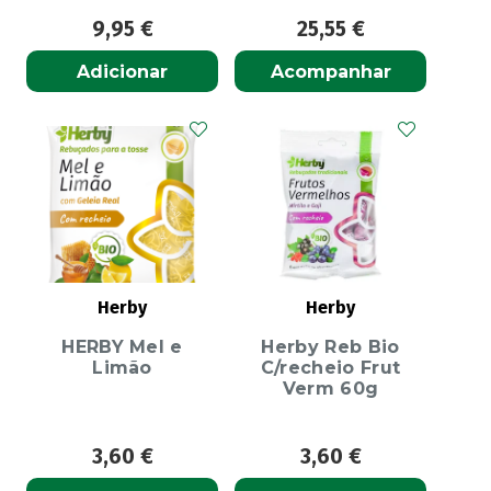
9,95
€
25,55
€
Adicionar
Acompanhar
Herby
Herby
HERBY Mel e
Herby Reb Bio
Limão
C/recheio Frut
Verm 60g
3,60
€
3,60
€