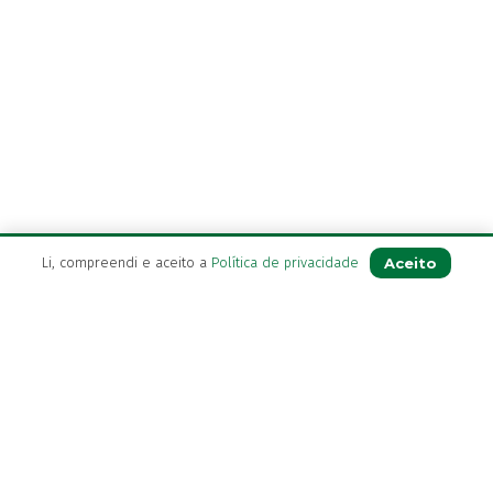
Aceito
Li, compreendi e aceito a
Política de privacidade
A Farmácia
Sobre Nós
Apoio ao Cliente
Política de Envio
Política de privacidade
Termos & Condições