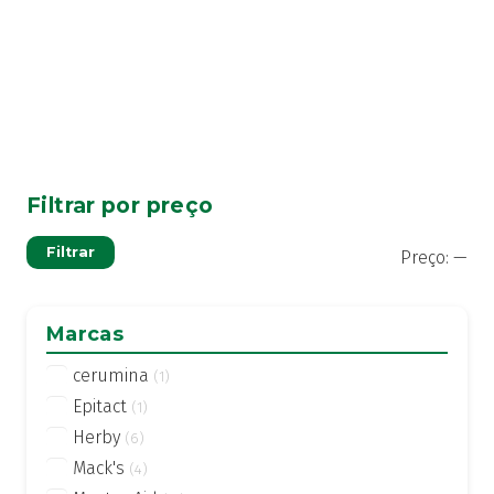
Filtrar por preço
Pre
Pre
Filtrar
Preço:
—
mí
má
Marcas
cerumina
(1)
Epitact
(1)
Herby
(6)
Mack's
(4)