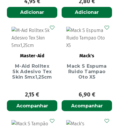
4,95
€
2,80
€
Adicionar
Adicionar
Master-Aid
Mack's
M-Aid Rolltex
Mack S Espuma
Sk Adesivo Tex
Ruido Tampao
Skin 5mx1,25cm
Oto X5
2,15
€
6,90
€
Acompanhar
Acompanhar