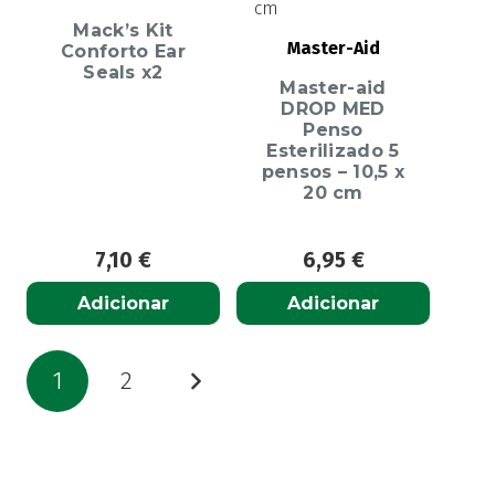
Mack’s Kit
Master-Aid
Conforto Ear
Seals x2
Master-aid
DROP MED
Penso
Esterilizado 5
pensos – 10,5 x
20 cm
7,10
€
6,95
€
Adicionar
Adicionar
Paginação
1
2
dos
conteúdos