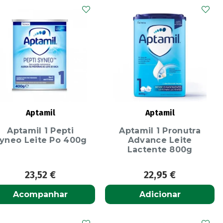
Aptamil
Aptamil
Aptamil 1 Pepti
Aptamil 1 Pronutra
yneo Leite Po 400g
Advance Leite
Lactente 800g
23,52
€
22,95
€
Acompanhar
Adicionar