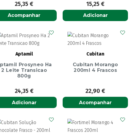
25,35
€
15,25
€
Acompanhar
Adicionar
Aptamil
Cubitan
ptamil Prosyneo Ha
Cubitan Morango
2 Leite Transicao
200ml 4 Frascos
800g
24,35
€
22,90
€
Adicionar
Acompanhar