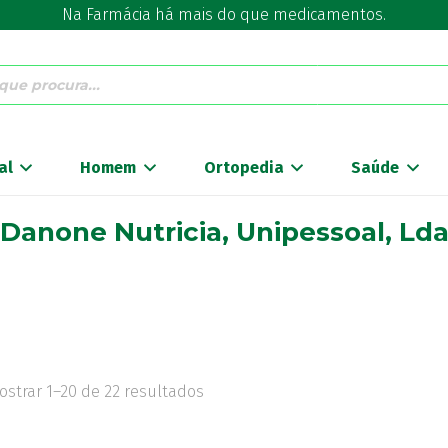
Na Farmácia há mais do que medicamentos.
al
Homem
Ortopedia
Saúde
Danone Nutricia, Unipessoal, Ld
ostrar 1–20 de 22 resultados