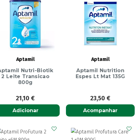
Aptamil
Aptamil
Aptamil Nutri-Biotik
Aptamil Nutrition
2 Leite Transicao
Espes Lt Mat 135G
800g
21,10
€
23,50
€
Adicionar
Acompanhar