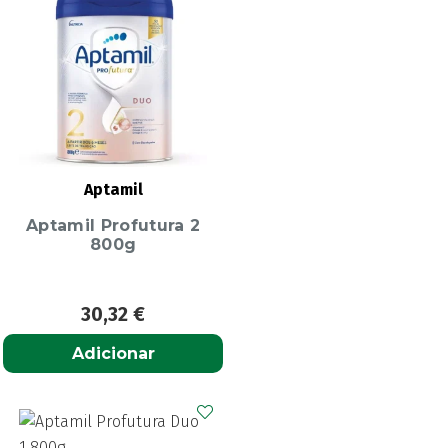
Aptamil
Aptamil Profutura 2
800g
30,32
€
Adicionar