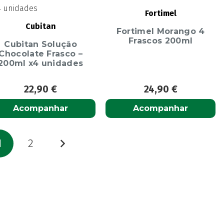
Fortimel
Cubitan
Fortimel Morango 4
Frascos 200ml
Cubitan Solução
Chocolate Frasco –
200ml x4 unidades
22,90
€
24,90
€
Acompanhar
Acompanhar
aginação
1
2
os
onteúdos