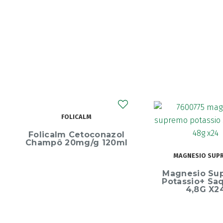
ECRINAL
MAGNESIO SUPREMO
Ecrinal Líq
Magnesio Supremo
Endurecedor 
Potassio+ Saquetas
10ml
4,8G X24