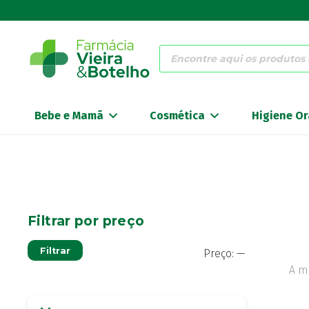
Products
search
Bebe e Mamã
Cosmética
Higiene Or
Filtrar por preço
Preço
Preço
Filtrar
Preço:
—
mínimo
máximo
A m