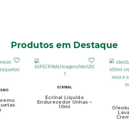
Produtos em Destaque
Elg
Dentíf
75m
uido
OLEOBAN
Unhas –
Oleoban Pack Creme
Lavante 450ml +
Creme Diário 80G