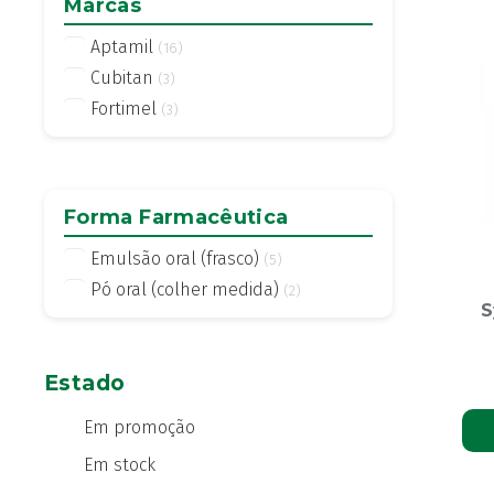
Marcas
Aptamil
(16)
Cubitan
(3)
Fortimel
(3)
Forma Farmacêutica
Emulsão oral (frasco)
(5)
Pó oral (colher medida)
(2)
S
Estado
Em promoção
Em stock