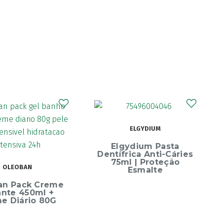
CURAPROX
ELGYDIUM
Curaprox Surgical
Escova Dentes Mega
ydium Pasta
Soft
rica Anti-Cáries
l | Proteção
Esmalte