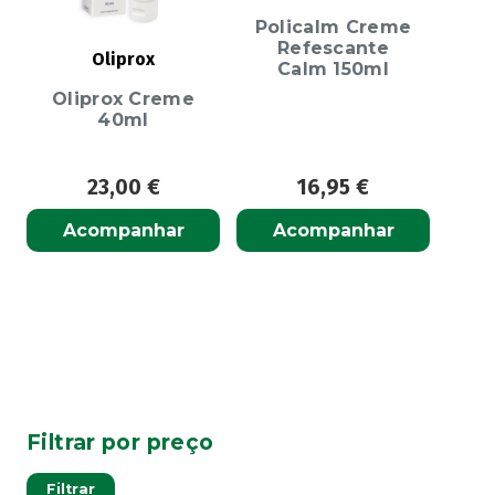
Policalm Creme
Refescante
Oliprox
Calm 150ml
Oliprox Creme
40ml
23,00
€
16,95
€
Acompanhar
Acompanhar
Filtrar por preço
Pre
Pre
Filtrar