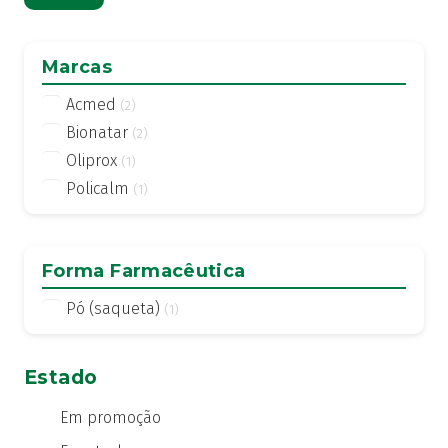
mí
má
Marcas
Acmed
(2)
Bionatar
(2)
Oliprox
(1)
Policalm
(1)
Forma Farmacêutica
Pó (saqueta)
(1)
Estado
Em promoção