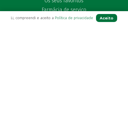
Os seus favoritos
Farmácia de serviço
Aceito
Li, compreendi e aceito a
Política de privacidade
Newsletter
Perguntas Frequentes
Blog
Contactos
(+351) 296 282 037
Chamada para a rede fixa nacional
(+351) 964 804 190
Chamada para a rede móvel nacional
loja@farmaciavb.pt
Abertos de 2ª a 6ª das 9:00h às 19:00h
Sábados das 9:00h às 13:00h
Ver Farmácia de Serviço aberta hoje