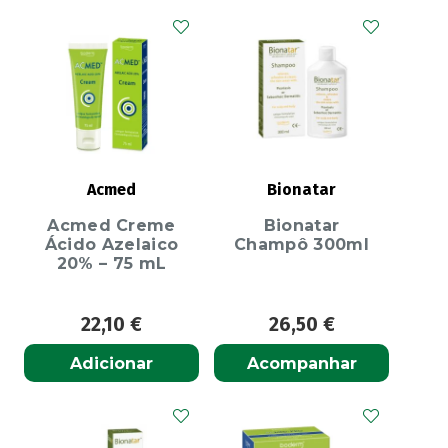
Acmed
Bionatar
Acmed Creme
Bionatar
Ácido Azelaico
Champô 300ml
20% – 75 mL
22,10
€
26,50
€
Adicionar
Acompanhar