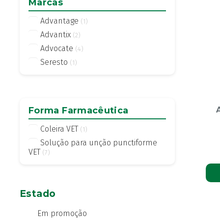
Marcas
Advantage
(1)
Advantix
(2)
Advocate
(4)
Seresto
(1)
Forma Farmacêutica
Coleira VET
(1)
Solução para unção punctiforme
VET
(7)
Estado
Em promoção