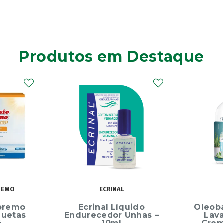
Produtos em Destaque
REMO
ECRINAL
premo
Ecrinal Líquido
Oleob
quetas
Endurecedor Unhas –
Lav
4
10ml
Crem