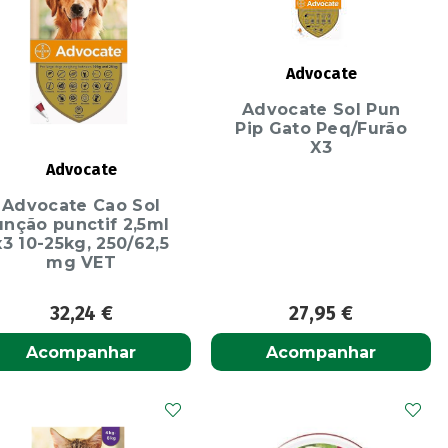
Advocate
Advocate Sol Pun
Pip Gato Peq/Furão
X3
Advocate
Advocate Cao Sol
unção punctif 2,5ml
x3 10-25kg, 250/62,5
mg VET
32,24
€
27,95
€
Acompanhar
Acompanhar