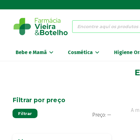
Products
search
Bebe e Mamã
Cosmética
Higiene Or
E
Filtrar por preço
A m
Preço
Preço
Filtrar
Preço:
—
mínimo
máximo