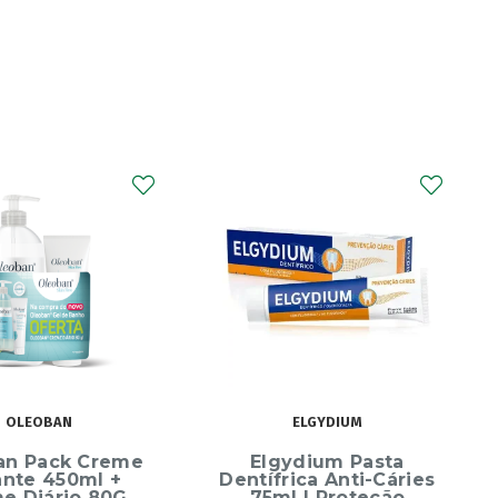
OLEOBAN
ELGYDIUM
an Pack Creme
Elgydium Pasta
ante 450ml +
Dentífrica Anti-Cáries
e Diário 80G
75ml | Proteção