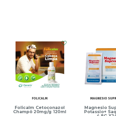
FOLICALM
MAGNESIO SUP
Folicalm Cetoconazol
Magnesio Su
Champô 20mg/g 120ml
Potassio+ Sa
4,8G X2