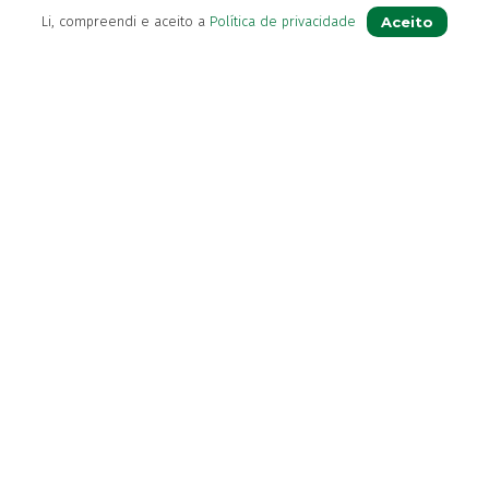
Aceito
Li, compreendi e aceito a
Política de privacidade
Si
Contactos
(+351) 296 282 037
onta
Chamada para a rede fix
ua receita
(+351) 964 804 190
favoritos
Chamada para a rede mó
 de serviço
loja@farmaciavb.pt
ter
Abertos de 2ª a 6ª das 9:00h à
as Frequentes
Sábados das 9:00h às 13:00h
Ver Farmácia de Serviço aber
© Farmácia Vieira & Botelho – Todos os direitos reservados