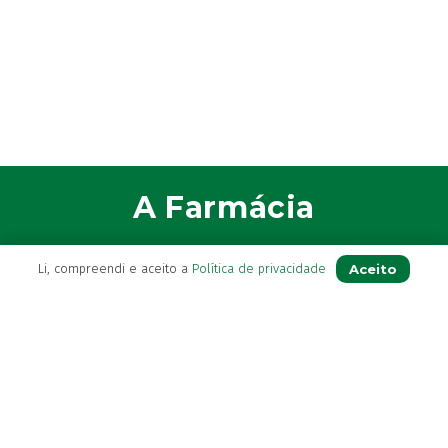
A Farmácia
Sobre Nós
Aceito
Li, compreendi e aceito a
Política de privacidade
Apoio ao Cliente
Política de Envio
Política de privacidade
Termos & Condições
Livro de Reclamações