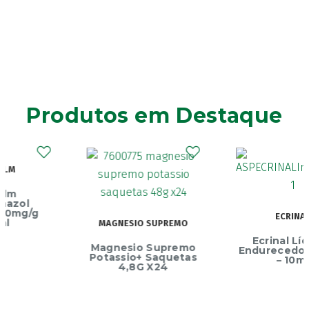
Produtos em Destaque
ECRINAL
MAGNESIO SUPREMO
Ecrinal Líquido
Magnesio Supremo
Endurecedor Unhas
Potassio+ Saquetas
– 10ml
4,8G X24