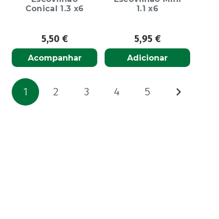
Conical 1.3 x6
1.1 x6
5,50
€
5,95
€
Acompanhar
Adicionar
Paginação
1
2
3
4
5
dos
conteúdos