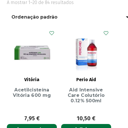
A mostrar 1–20 de 84 resultados
Vitória
Perio Aid
Acetilcisteína
Aid Intensive
Vitória 600 mg
Care Colutório
0.12% 500ml
7,95
€
10,50
€