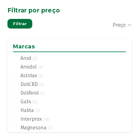
Filtrar por preço
Pre
Pre
Filtrar
Preço:
—
mí
má
Marcas
Arcid
(2)
Arnidol
(3)
Astrilax
(1)
DoliCBD
(2)
Dolifenil
(1)
Gut4
(5)
Halita
(1)
Interprox
(16)
Magnesona
(1)
MagneVitalidade
(1)