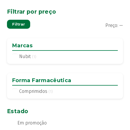
Filtrar por preço
Pre
Pre
Filtrar
Preço:
—
mí
má
Marcas
Nubit
(1)
Forma Farmacêutica
Comprimidos
(1)
Estado
Em promoção