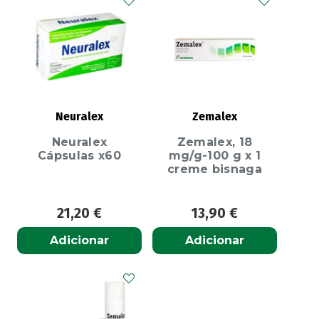
Neuralex
Zemalex
Neuralex
Zemalex, 18
Cápsulas x60
mg/g-100 g x 1
creme bisnaga
21,20
€
13,90
€
Adicionar
Adicionar