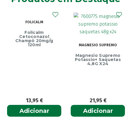
ECRINAL
MAGNESIO SUPREMO
Ecrinal Líquido
Magnesio Supremo
Endurecedor Unhas
Potassio+ Saquetas
– 10ml
4,8G X24
21,95
€
13,99
€
Adicionar
Adicionar