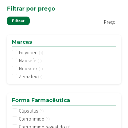
Filtrar por preço
Pre
Pre
Filtrar
Preço:
—
mí
má
Marcas
Folyoben
(1)
Nausefe
(1)
Neuralex
(1)
Zemalex
(2)
Forma Farmacêutica
Cápsulas
(1)
Comprimido
(1)
Comprimido revestido
(1)