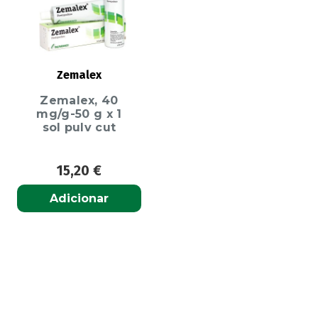
Zemalex
Zemalex, 40
mg/g-50 g x 1
sol pulv cut
15,20
€
Adicionar