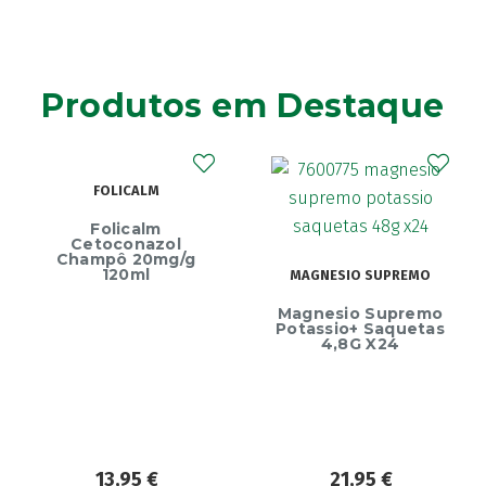
Produtos em Destaque
FOLICALM
Folicalm
Cetoconazol
Champô 20mg/g
120ml
MAGNESIO SUPREMO
Magnesio Supremo
Potassio+ Saquetas
4,8G X24
13,95
€
21,95
€