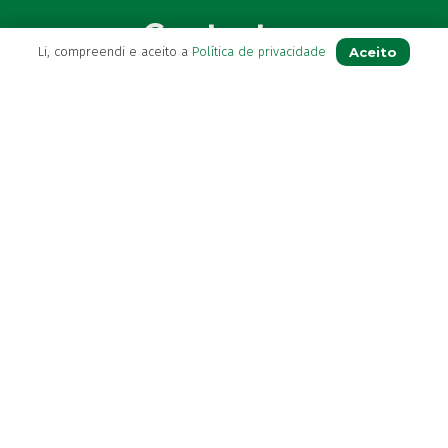
Contactos
Aceito
Li, compreendi e aceito a
Política de privacidade
(+351) 296 282 037
Chamada para a rede fixa nacional
(+351) 964 804 190
Chamada para a rede móvel nacional
loja@farmaciavb.pt
Abertos de 2ª a 6ª das 9:00h às 19:00h
Sábados das 9:00h às 13:00h
Ver Farmácia de Serviço aberta hoje
Diretora Técnica:
Dra. Maria Beatriz Andrade