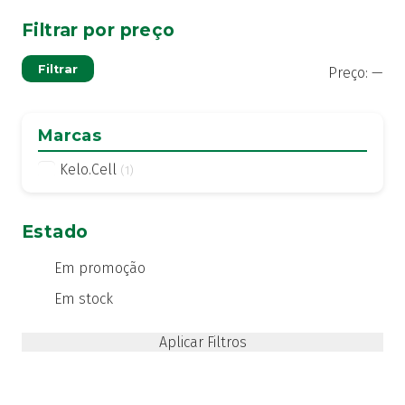
Filtrar por preço
Pre
Pre
Filtrar
Preço:
—
mí
má
Marcas
Kelo.Cell
(1)
Estado
Em promoção
Em stock