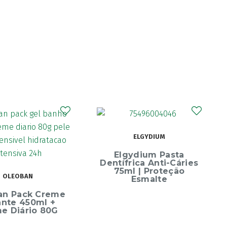
ELGYDIUM
Elgydium Pasta
Dentífrica Anti-Cáries
75ml | Proteção
OLEOBAN
Esmalte
an Pack Creme
ante 450ml +
e Diário 80G