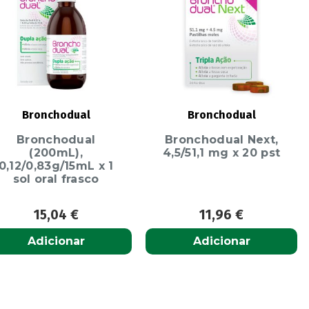
Bronchodual
Bronchodual
Bronchodual
Bronchodual Next,
(200mL),
4,5/51,1 mg x 20 pst
0,12/0,83g/15mL x 1
sol oral frasco
15,04
€
11,96
€
Adicionar
Adicionar