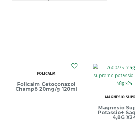
FOLICALM
Folicalm Cetoconazol
Champô 20mg/g 120ml
MAGNESIO SUP
Magnesio Su
Potassio+ Sa
4,8G X2