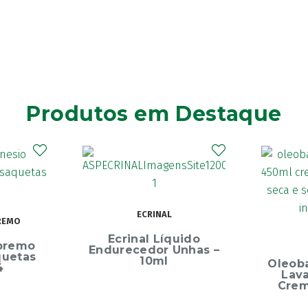
Produtos em Destaque
ECRINAL
REMO
Ecrinal Líquido
premo
Endurecedor Unhas –
quetas
10ml
Oleob
4
Lav
Crem