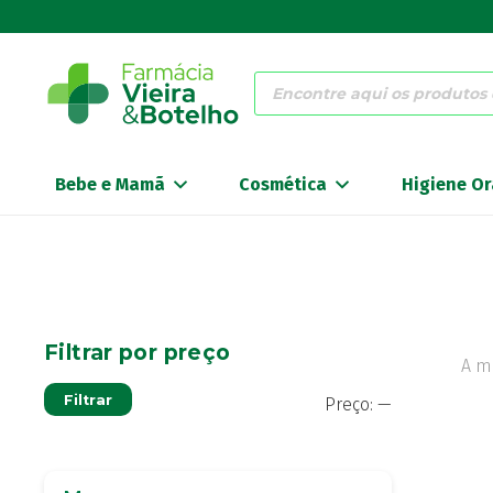
Products
search
Bebe e Mamã
Cosmética
Higiene Or
Filtrar por preço
A m
Preço
Preço
Filtrar
Preço:
—
mínimo
máximo