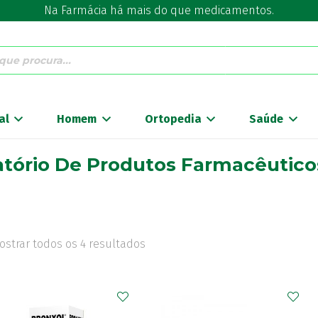
Na Farmácia há mais do que medicamentos.
al
Homem
Ortopedia
Saúde
atório De Produtos Farmacêutico
ostrar todos os 4 resultados