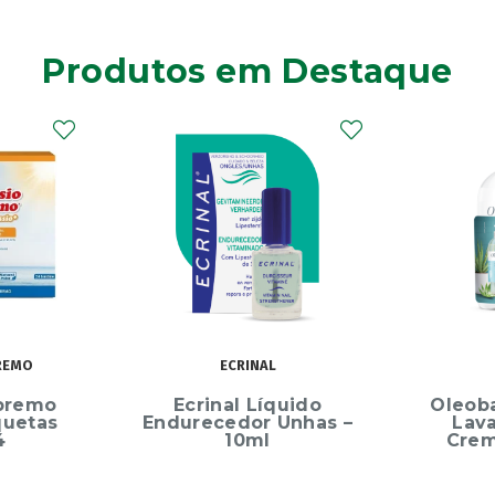
Produtos em Destaque
REMO
ECRINAL
premo
Ecrinal Líquido
Oleob
quetas
Endurecedor Unhas –
Lav
4
10ml
Crem