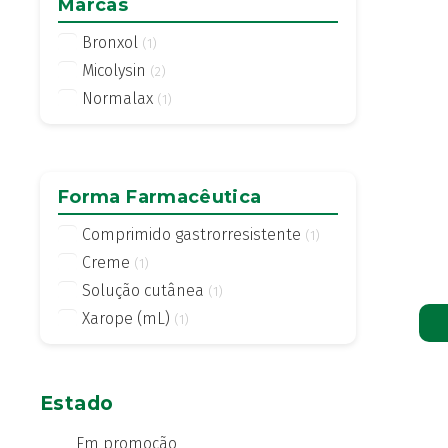
Marcas
Bronxol
(1)
Micolysin
(2)
Normalax
(1)
Forma Farmacêutica
Comprimido gastrorresistente
(1)
Creme
(1)
Solução cutânea
(1)
Xarope (mL)
(1)
Estado
Em promoção