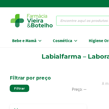
Products
search
Bebe e Mamã
Cosmética
Higiene Or
Labialfarma – Labor
Filtrar por preço
A m
Preço
Preço
Filtrar
Preço:
—
mínimo
máximo