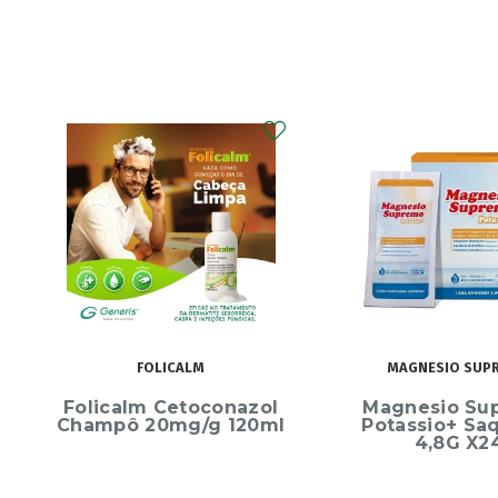
FOLICALM
MAGNESIO SUP
Folicalm Cetoconazol
Magnesio Su
Champô 20mg/g 120ml
Potassio+ Sa
4,8G X2