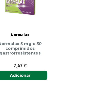
Normalax
Normalax 5 mg x 30
comprimidos
gastrorresistentes
7,47
€
Adicionar