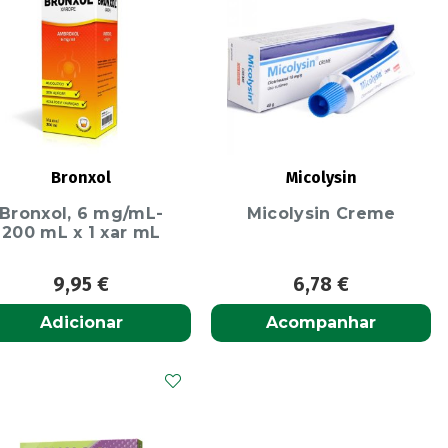
Bronxol
Micolysin
Bronxol, 6 mg/mL-
Micolysin Creme
200 mL x 1 xar mL
9,95
€
6,78
€
Adicionar
Acompanhar