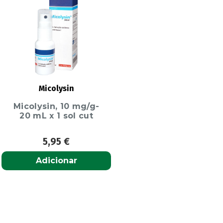
Micolysin
Micolysin, 10 mg/g-
20 mL x 1 sol cut
5,95
€
Adicionar