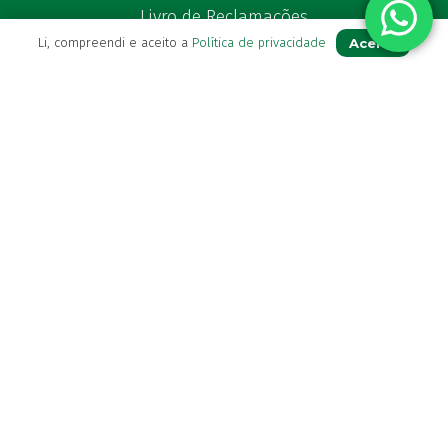
Livro de Reclamações
Aceito
Li, compreendi e aceito a
Política de privacidade
Para Si
A sua conta
Avie a sua receita
Os seus favoritos
Farmácia de serviço
Newsletter
Perguntas Frequentes
Blog