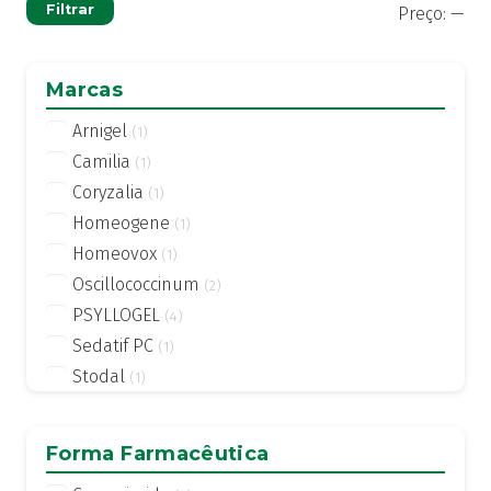
Pre
Pre
Filtrar
Preço:
—
mí
má
Marcas
Arnigel
(1)
Camilia
(1)
Coryzalia
(1)
Homeogene
(1)
Homeovox
(1)
Oscillococcinum
(2)
PSYLLOGEL
(4)
Sedatif PC
(1)
Stodal
(1)
Forma Farmacêutica