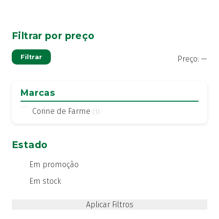
Filtrar por preço
Pre
Pre
Filtrar
Preço:
—
mí
má
Marcas
Corine de Farme
(1)
Estado
Em promoção
Em stock