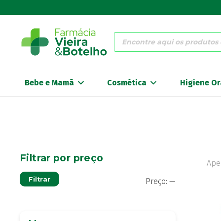
Products
search
Bebe e Mamã
Cosmética
Higiene Or
Filtrar por preço
Ape
Preço
Preço
Filtrar
Preço:
—
mínimo
máximo