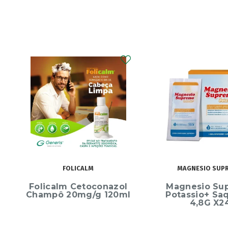
FOLICALM
MAGNESIO SUP
Folicalm Cetoconazol
Magnesio Su
Champô 20mg/g 120ml
Potassio+ Sa
4,8G X2