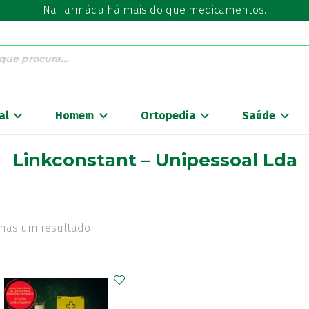
Na Farmácia há mais do que medicamentos.
al
Homem
Ortopedia
Saúde
Linkconstant – Unipessoal Lda
nas um resultado