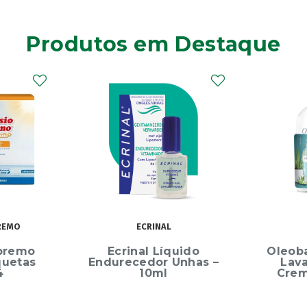
Produtos em Destaque
REMO
ECRINAL
premo
Ecrinal Líquido
Oleob
quetas
Endurecedor Unhas –
Lav
4
10ml
Crem