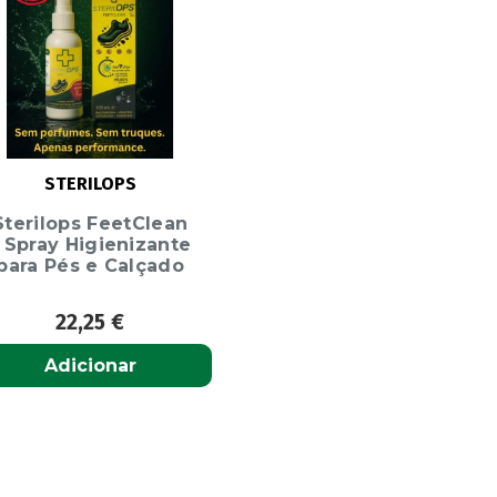
STERILOPS
Sterilops FeetClean
 Spray Higienizante
para Pés e Calçado
22,25
€
Adicionar