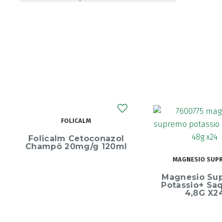
LM
toconazol
g/g 120ml
MAGNESIO SUPREMO
E
Magnesio Supremo
Endu
Potassio+ Saquetas
4,8G X24