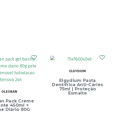
CURAPROX
ELGYDIUM
Curaprox Surgic
Escova Dentes M
Elgydium Pasta
Soft
Dentífrica Anti-Cáries
75ml | Proteção
Esmalte