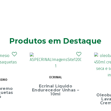
Produtos em Destaque
ECRINAL
crinal Líquido
OLEOBAN
recedor Unhas –
10ml
Oleoban Pack Creme
Lavante 450ml +
Creme Diário 80G