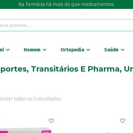
Na Farmácia há mais do que medicamentos.
al
Homem
Ortopedia
Saúde
sportes, Transitários E Pharma, Un
ostrar todos os 3 resultados