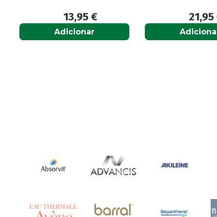
95
€
21,95
€
nar
Adicionar