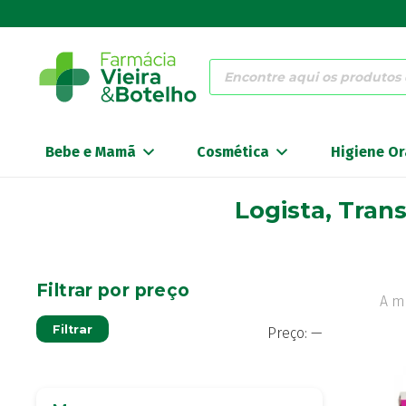
Products
search
Bebe e Mamã
Cosmética
Higiene Or
Logista, Tran
Filtrar por preço
A m
Preço
Preço
Filtrar
Preço:
—
mínimo
máximo