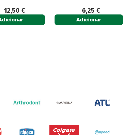
6,25
€
6,65
€
Adicionar
Adicionar