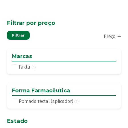
Filtrar por preço
Pre
Pre
Filtrar
Preço:
—
mí
má
Marcas
Faktu
(1)
Forma Farmacêutica
Pomada rectal (aplicador)
(1)
Estado