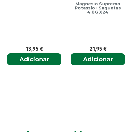
Magnesio Supremo
Potassio+ Saquetas
4,8G X24
13,95
€
21,95
€
Adicionar
Adicionar