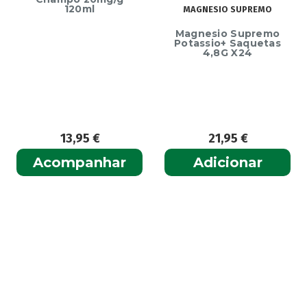
120ml
MAGNESIO SUPREMO
Magnesio Supremo
Potassio+ Saquetas
4,8G X24
13,95
€
21,95
€
Acompanhar
Adicionar