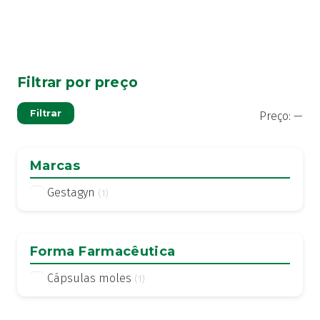
Filtrar por preço
Pre
Pre
Filtrar
Preço:
—
mí
má
Marcas
Gestagyn
(1)
Forma Farmacêutica
Cápsulas moles
(1)