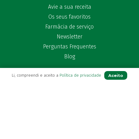
Avie a sua receita
Os seus favoritos
Farmácia de serviço
Newsletter
Perguntas Frequentes
Blog
Aceito
Li, compreendi e aceito a
Política de privacidade
Contactos
(+351) 296 282 037
Chamada para a rede fixa nacional
(+351) 964 804 190
Chamada para a rede móvel nacional
loja@farmaciavb.pt