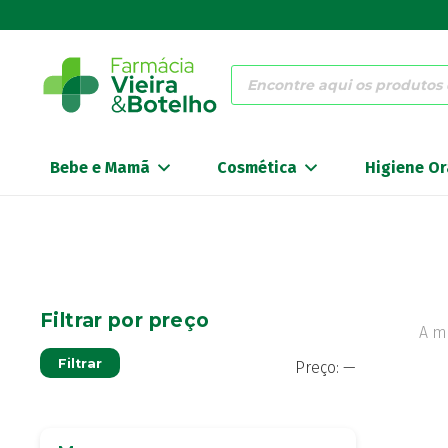
Products
search
Bebe e Mamã
Cosmética
Higiene Or
Filtrar por preço
A m
Preço
Preço
Filtrar
Preço:
—
mínimo
máximo