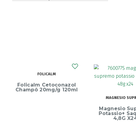
FOLICALM
Folicalm Cetoconazol
Champô 20mg/g 120ml
MAGNESIO SUP
Magnesio Su
Potassio+ Sa
4,8G X2