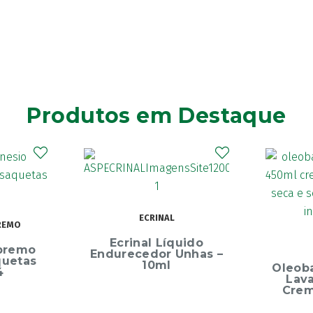
Produtos em Destaque
ECRINAL
REMO
Ecrinal Líquido
premo
Endurecedor Unhas –
quetas
10ml
Oleob
4
Lav
Crem