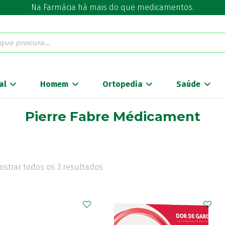
Na Farmácia há mais do que medicamentos.
al
Homem
Ortopedia
Saúde
Pierre Fabre Médicament
ostrar todos os 3 resultados