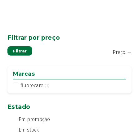
Filtrar por preço
Pre
Pre
Filtrar
Preço:
—
mí
má
Marcas
fluorecare
(1)
Estado
Em promoção
Em stock