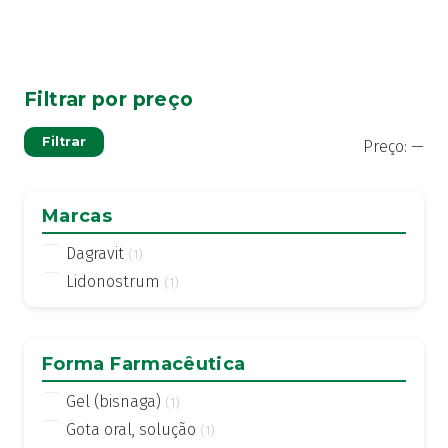
Filtrar por preço
Pre
Pre
Filtrar
Preço:
—
mí
má
Marcas
Dagravit
(1)
Lidonostrum
(1)
Forma Farmacêutica
Gel (bisnaga)
(1)
Gota oral, solução
(1)