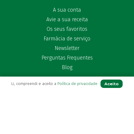
A sua conta
Avie a sua receita
Os seus favoritos
Farmácia de serviço
Newsletter
Perguntas Frequentes
Blog
Aceito
Li, compreendi e aceito a
Política de privacidade
Contactos
(+351) 296 282 037
Chamada para a rede fixa nacional
(+351) 964 804 190
Chamada para a rede móvel nacional