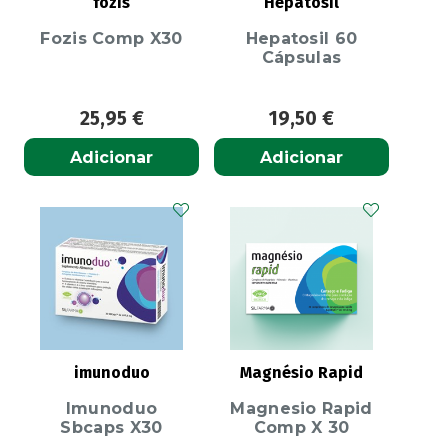
fozis
Hepatosil
Fozis Comp X30
Hepatosil 60
Cápsulas
25,95
€
19,50
€
Adicionar
Adicionar
imunoduo
Magnésio Rapid
Imunoduo
Magnesio Rapid
Sbcaps X30
Comp X 30