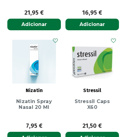
21,95
€
16,95
€
Adicionar
Adicionar
Nizatin
Stressil
Nizatin Spray
Stressil Caps
Nasal 20 Ml
X60
7,95
€
21,50
€