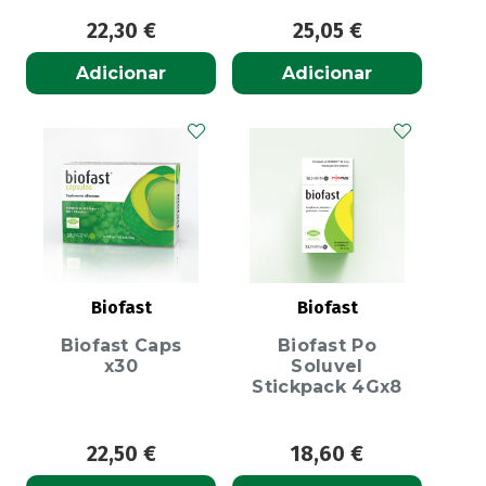
22,30
€
25,05
€
Adicionar
Adicionar
Biofast
Biofast
Biofast Caps
Biofast Po
x30
Soluvel
Stickpack 4Gx8
22,50
€
18,60
€