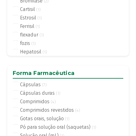
Bromilase
(2)
Cartisil
(1)
Estrosil
(1)
Ferrisil
(1)
flexadur
(1)
fozis
(1)
Hepatosil
(1)
imunoduo
(1)
Magnésio Rapid
(1)
Forma Farmacêutica
Nizatin
(1)
Cápsulas
(7)
Stressil
(2)
Cápsulas duras
(1)
tossil
(1)
Comprimidos
(4)
Tutivita
(3)
Comprimidos revestidos
(4)
tutivita D
(1)
Gotas orais, solução
(1)
Venopress
(1)
Pó para solução oral (saquetas)
(1)
Solução oral (mL)
(1)