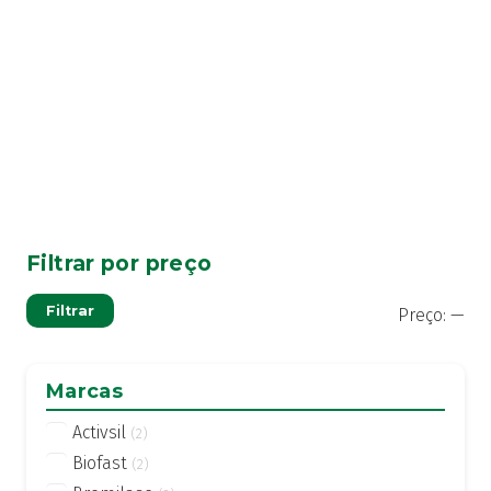
conteúdos
Filtrar por preço
Pre
Pre
Filtrar
Preço:
—
mí
má
Marcas
Activsil
(2)
Biofast
(2)