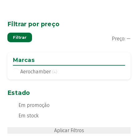
Filtrar por preço
Pre
Pre
Filtrar
Preço:
—
mí
má
Marcas
Aerochamber
(4)
Estado
Em promoção
Em stock