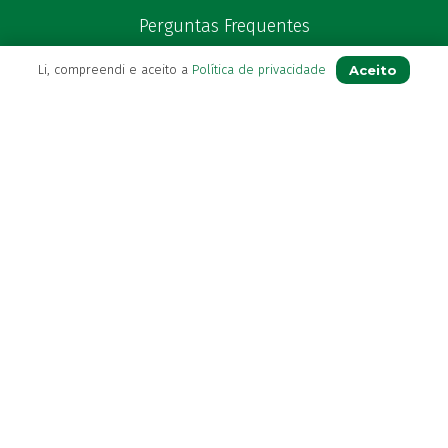
Perguntas Frequentes
Blog
Aceito
Li, compreendi e aceito a
Política de privacidade
Contactos
(+351) 296 282 037
Chamada para a rede fixa nacional
(+351) 964 804 190
Chamada para a rede móvel nacional
loja@farmaciavb.pt
Abertos de 2ª a 6ª das 9:00h às 19:00h
Sábados das 9:00h às 13:00h
Ver Farmácia de Serviço aberta hoje