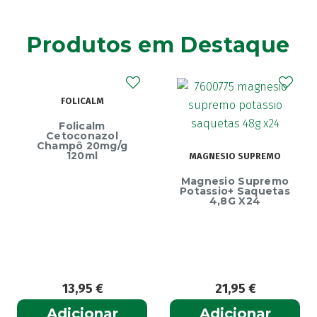
Produtos em Destaque
ECRINAL
MAGNESIO SUPREMO
Ecrinal Líquido
Magnesio Supremo
Endurecedor Unhas
Potassio+ Saquetas
– 10ml
4,8G X24
21,95
€
13,99
€
Adicionar
Adicionar