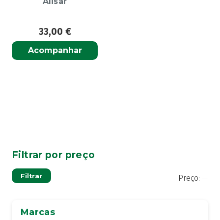
Alisar
33,00
€
Acompanhar
Filtrar por preço
Pre
Pre
Filtrar
Preço:
—
mí
má
Marcas