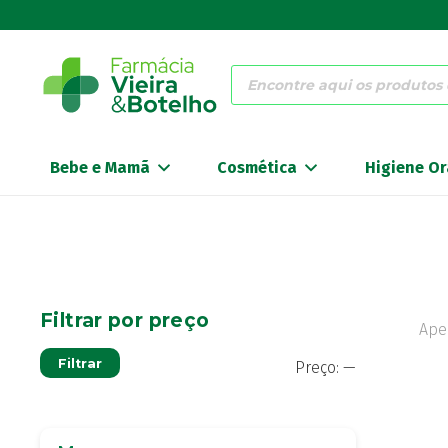
Products
search
Bebe e Mamã
Cosmética
Higiene Or
Filtrar por preço
Ape
Preço
Preço
Filtrar
Preço:
—
mínimo
máximo