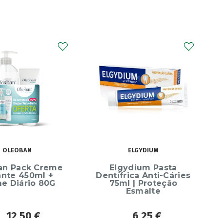
EOBAN
ELGYDIUM
 Pack Creme
Elgydium Pasta
e 450ml +
Dentífrica Anti-Cáries
Diário 80G
75ml | Proteção
Esmalte
12,50
€
6,25
€