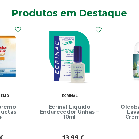
Produtos em Destaque
O
ECRINAL
OL
emo
Ecrinal Líquido
Oleoban
etas
Endurecedor Unhas –
Lavant
10ml
Creme 
13,99
€