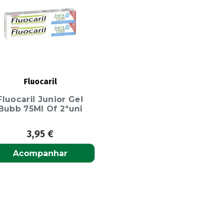
Fluocaril
Fluocaril Junior Gel
Bubb 75Ml Of 2ªuni
3,95
€
Acompanhar