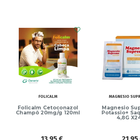
FOLICALM
MAGNESIO SUPREM
Folicalm Cetoconazol
Magnesio Supr
Champô 20mg/g 120ml
Potassio+ Saqu
4,8G X24
13,95
€
21,95
€