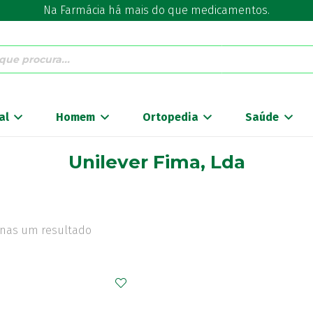
Na Farmácia há mais do que medicamentos.
al
Homem
Ortopedia
Saúde
Unilever Fima, Lda
nas um resultado