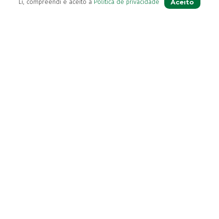
Aceito
Li, compreendi e aceito a
Política de privacidade
Para Si
A sua conta
Avie a sua receita
Os seus favoritos
Farmácia de serviço
Newsletter
Perguntas Frequentes
Blog
Contactos
(+351) 296 282 037
Chamada para a rede fixa nacional