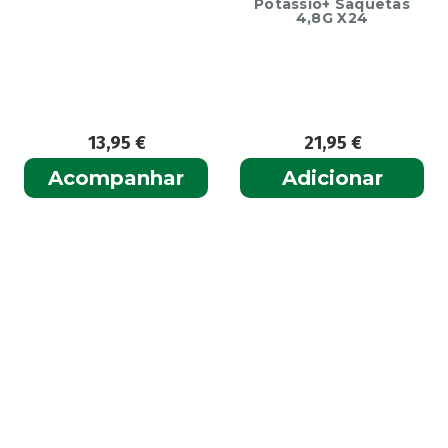
Potassio+ Saquetas
– 10ml
4,8G X24
21,95
€
13,99
€
Adicionar
Adicionar