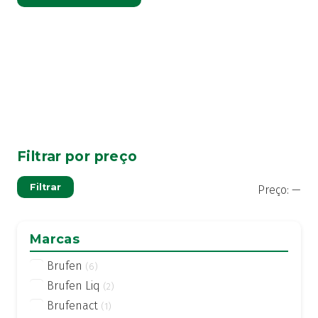
Filtrar por preço
Pre
Pre
Filtrar
Preço:
—
mí
má
Marcas
Brufen
(6)
Brufen Liq
(2)
Brufenact
(1)