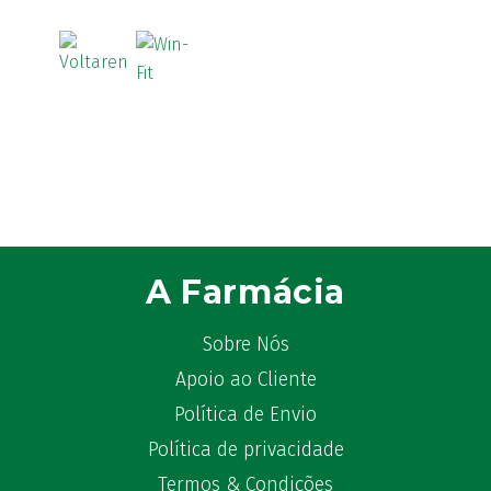
Astrilax
(1)
ATL
(12)
Atyflor
(2)
Audispray
(2)
Avène
(88)
Azora
(1)
B-Lift
(2)
Baciginal
(2)
Bailleul Dermatologie
(4)
A Farmácia
balene by Bexident
(6)
Bambo Nature
(1)
Sobre Nós
Barral
(18)
Apoio ao Cliente
BD
(4)
Política de Envio
Bebegel
(1)
Política de privacidade
Becozyme
(2)
Bekunis
Termos & Condições
(2)