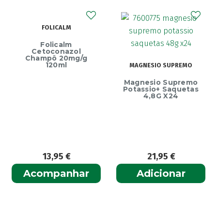
Agiolax
(2)
Ainara
(1)
FOLICALM
Akildia
(1)
Folicalm
Akileïne
(14)
Cetoconazol
Champô 20mg/g
Akilhiver
(1)
120ml
MAGNESIO SUPREMO
Alanerv
(1)
Magnesio Supremo
Potassio+ Saquetas
Alasod
(1)
4,8G X24
Alcura
(1)
Alerjon
(1)
Algasiv
(2)
Algesal
(1)
13,95
€
21,95
€
Aliand
(2)
Alifar
Acompanhar
Adicionar
(1)
Alka-Seltzer
(1)
ALL TEST
(3)
Allergodil
(2)