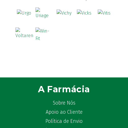
ATL
(12)
Atyflor
(2)
Audispray
(2)
Avène
(88)
Azora
(1)
B-Lift
(2)
Baciginal
(2)
Bailleul Dermatologie
(4)
balene by Bexident
(6)
Bambo Nature
(1)
A Farmácia
Barral
(18)
BD
(4)
Sobre Nós
Bebegel
(1)
Becozyme
Apoio ao Cliente
(2)
Bekunis
(2)
Política de Envio
Bêlisina
(1)