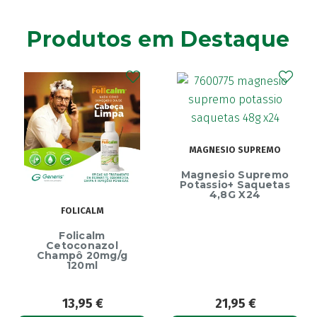
Ainara
(1)
Produtos em Destaque
Akildia
(1)
Akileïne
(14)
Akilhiver
(1)
Alanerv
(1)
Alasod
(1)
Alcura
(1)
MAGNESIO SUPREMO
Alerjon
(1)
Magnesio Supremo
Algasiv
(2)
Potassio+ Saquetas
4,8G X24
Algesal
(1)
FOLICALM
Aliand
(2)
Alifar
Folicalm
(1)
Cetoconazol
Alka-Seltzer
Champô 20mg/g
(1)
120ml
ALL TEST
(3)
Allergodil
(2)
13,95
€
21,95
€
Allergodil OD
(1)