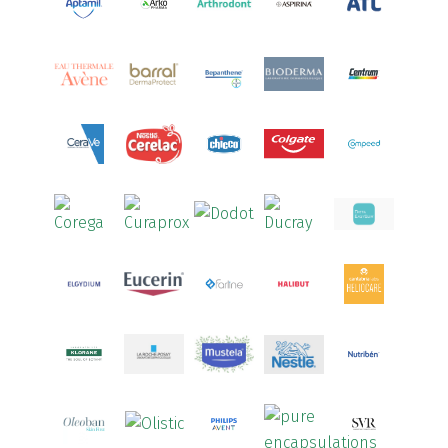
Arcalion
(1)
Arcid
(2)
Aredsan
(1)
Arkopharma
(57)
Armolipid
(1)
Arnidol
(3)
Arnigel
(1)
Artelac
(4)
Arterin
(3)
Arthrodont
(6)
ArtiActive
(2)
Artrocomplet
(1)
Artrozen
(1)
Aspegic
(1)
Aspirina
(4)
Astrilax
(1)