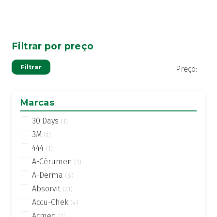
Filtrar por preço
Pre
Pre
Filtrar
Preço:
—
mí
má
Marcas
30 Days
(1)
3M
(1)
444
(1)
A-Cérumen
(1)
A-Derma
(6)
Absorvit
(21)
Accu-Chek
(4)
Acmed
(2)