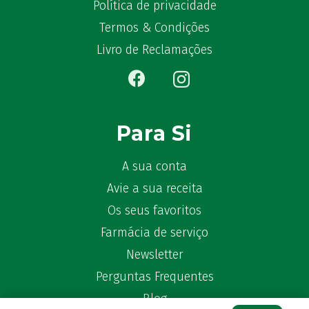
Política de privacidade
Ben-u-gripe
(1)
Termos & Condições
Ben-U-Ron
(6)
Livro de Reclamações
Benaderma
(1)
Benflux
(4)
Benylin
(1)
Benzac
(2)
Para Si
Benzacare
(2)
Bepanthen
(5)
A sua conta
Bepanthene
(10)
Avie a sua receita
Bequisan
(1)
Os seus favoritos
Betadine
(9)
Beter
Farmácia de serviço
(16)
Bexident
(7)
Newsletter
Bi-Oralsuero
(1)
Perguntas Frequentes
Biafine
(2)
Blog
Bio-Oil
(3)