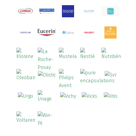
Arcalion
(1)
Arcid
(2)
Aredsan
(1)
Arkopharma
(57)
Armolipid
(1)
Arnidol
(3)
Arnigel
(1)
Artelac
(4)
Arterin
(3)
Arthrodont
(6)
ArtiActive
(2)
Artrocomplet
(1)
Artrozen
(1)
Aspegic
(1)
Aspirina
(4)
Astrilax
(1)