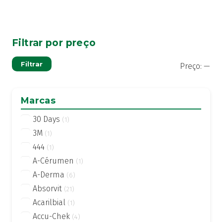
Filtrar por preço
Pre
Pre
Filtrar
Preço:
—
mí
má
Marcas
30 Days
(1)
3M
(1)
444
(1)
A-Cérumen
(1)
A-Derma
(6)
Absorvit
(21)
Acarilbial
(1)
Accu-Chek
(4)