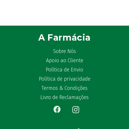
ATL
(12)
Atyflor
(2)
Audispray
(2)
Avène
(88)
A Farmácia
Azora
(1)
B-Lift
(2)
Sobre Nós
Baciginal
(2)
Apoio ao Cliente
Bailleul Dermatologie
(4)
balene by Bexident
Política de Envio
(6)
Bambo Nature
(1)
Política de privacidade
Barral
(18)
Termos & Condições
BD
(4)
Livro de Reclamações
Bebegel
(1)
Becozyme
(2)
Bekunis
(2)
Bêlisina
(1)