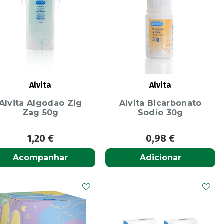
Alvita
Alvita
Alvita Algodao Zig
Alvita Bicarbonato
Zag 50g
Sodio 30g
1,20
€
0,98
€
Acompanhar
Adicionar