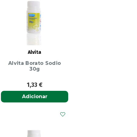
Alvita
Alvita Borato Sodio
30g
1,33
€
Adicionar