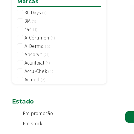
Marcas
30 Days
(1)
3M
(1)
444
(1)
A-Cérumen
(1)
A-Derma
(6)
Absorvit
(21)
Acarilbial
(1)
Accu-Chek
(4)
Acmed
(2)
Actifed
(2)
Actius
(4)
Estado
Activsil
(2)
Actreen
Em promoção
(1)
Actronadol
(1)
Em stock
Acutil
(3)