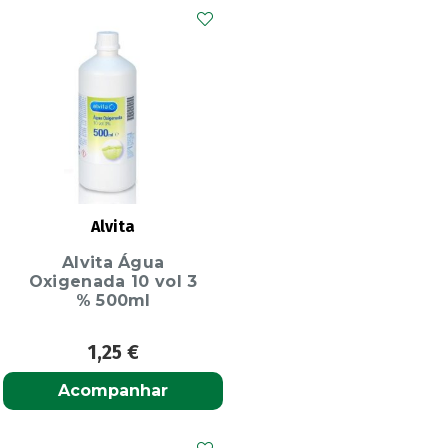
Alvita
Alvita Água
Oxigenada 10 vol 3
% 500ml
1,25
€
Acompanhar