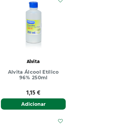
Alvita
Alvita Álcool Etílico
96% 250ml
1,15
€
Adicionar