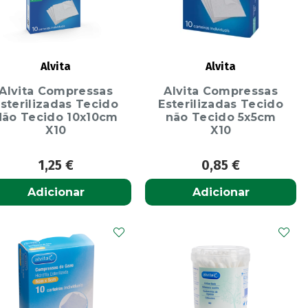
Alvita
Alvita
Alvita Compressas
Alvita Compressas
sterilizadas Tecido
Esterilizadas Tecido
Não Tecido 10x10cm
não Tecido 5x5cm
X10
X10
1,25
€
0,85
€
Adicionar
Adicionar