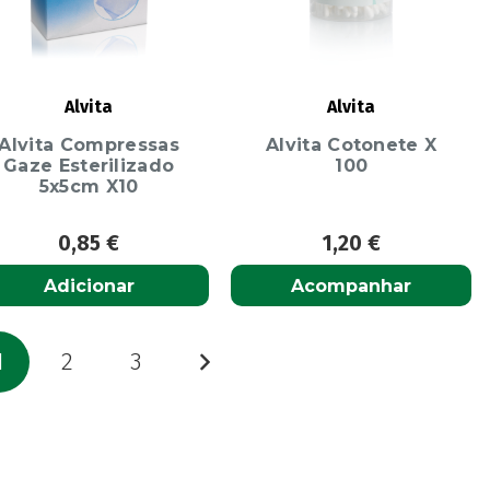
Alvita
Alvita
Alvita Compressas
Alvita Cotonete X
Gaze Esterilizado
100
5x5cm X10
0,85
€
1,20
€
Adicionar
Acompanhar
aginação
1
2
3
os
onteúdos