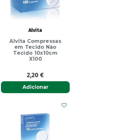
Alvita
Alvita Compressas
em Tecido Não
Tecido 10x10cm
X100
2,20
€
Adicionar