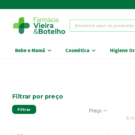
Products
search
Bebe e Mamã
Cosmética
Higiene Or
Filtrar por preço
Preço
Preço
Filtrar
Preço:
—
mínimo
máximo
A m