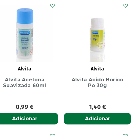
Alvita
Alvita
Alvita Acetona
Alvita Acido Borico
Suavizada 60ml
Po 30g
0,99
€
1,40
€
Adicionar
Adicionar