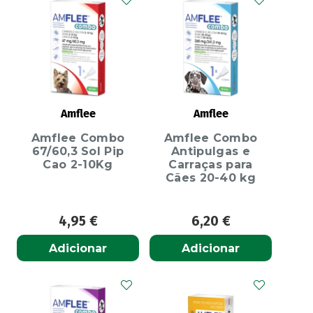
Amflee
Amflee
Amflee Combo
Amflee Combo
67/60,3 Sol Pip
Antipulgas e
Cao 2-10Kg
Carraças para
Cães 20-40 kg
4,95
€
6,20
€
Adicionar
Adicionar