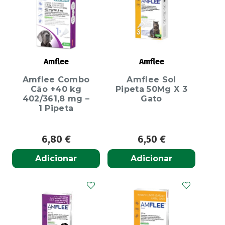
Amflee
Amflee
Amflee Combo
Amflee Sol
Cão +40 kg
Pipeta 50Mg X 3
402/361,8 mg –
Gato
1 Pipeta
6,80
€
6,50
€
Adicionar
Adicionar