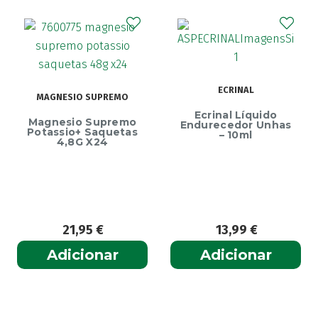
Akilhiver
(1)
Alanerv
(1)
Alasod
(1)
Alcura
(1)
Alerjon
ECRINAL
(1)
MAGNESIO SUPREMO
Algasiv
(2)
Ecrinal Líquido
Magnesio Supremo
Endurecedor Unhas
Algesal
Potassio+ Saquetas
(1)
– 10ml
4,8G X24
Aliand
(2)
Alifar
(1)
Alka-Seltzer
(1)
ALL TEST
(3)
21,95
€
13,99
€
Allergodil
(2)
Allergodil OD
(1)
Adicionar
Adicionar
Alobaby
(1)
Aloclair
(2)
Althéra
(1)