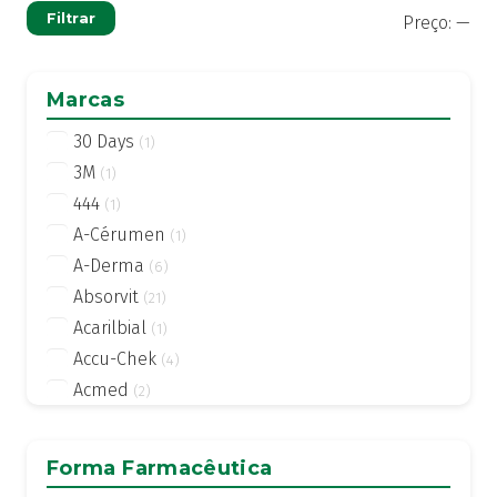
Pre
Pre
Filtrar
Preço:
—
mí
má
Marcas
30 Days
(1)
3M
(1)
444
(1)
A-Cérumen
(1)
A-Derma
(6)
Absorvit
(21)
Acarilbial
(1)
Accu-Chek
(4)
Acmed
(2)
Actifed
(2)
Actius
(4)
Forma Farmacêutica
Activsil
(2)