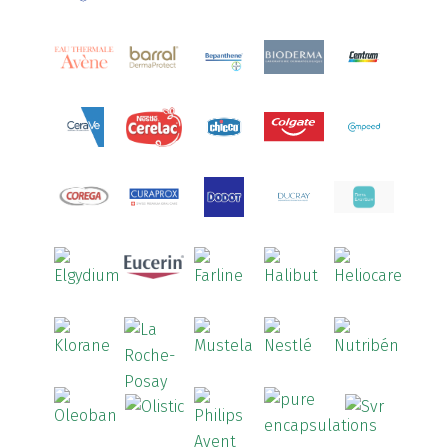
Armolipid
(1)
Arnidol
(3)
Arnigel
(1)
Artelac
(4)
Arterin
(3)
Arthrodont
(6)
ArtiActive
(2)
Artrocomplet
(1)
Artrozen
(1)
Aspegic
(1)
Aspirina
(4)
Astrilax
(1)
ATL
(12)
Atyflor
(2)
Audispray
(2)
Avène
(88)