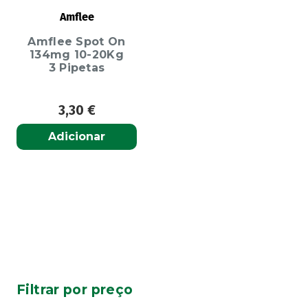
Amflee
Amflee Spot On
134mg 10-20Kg
3 Pipetas
3,30
€
Adicionar
Filtrar por preço