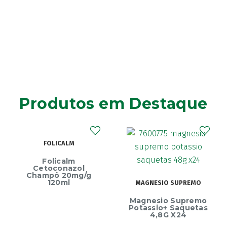
Alasod
(1)
Alcura
(1)
Alerjon
(1)
Algasiv
(2)
Algesal
(1)
Aliand
(2)
Alifar
(1)
Produtos em Destaque
Alka-Seltzer
(1)
ALL TEST
(3)
Allergodil
(2)
FOLICALM
Allergodil OD
(1)
Folicalm
Alobaby
(1)
Cetoconazol
Champô 20mg/g
Aloclair
(2)
120ml
MAGNESIO SUPREMO
Althéra
(1)
Magnesio Supremo
Alvita
Potassio+ Saquetas
(54)
4,8G X24
Amedial Plus
(1)