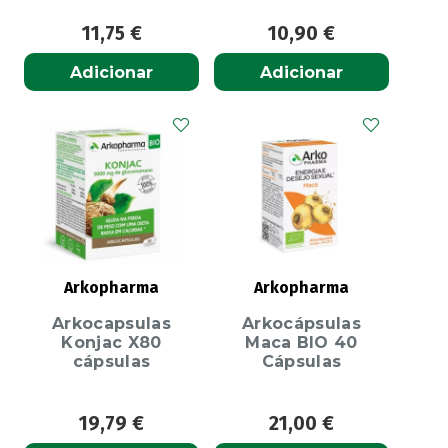
11,75
€
10,90
€
Adicionar
Adicionar
Arkopharma
Arkopharma
Arkocapsulas
Arkocápsulas
Konjac X80
Maca BIO 40
cápsulas
Cápsulas
19,79
€
21,00
€