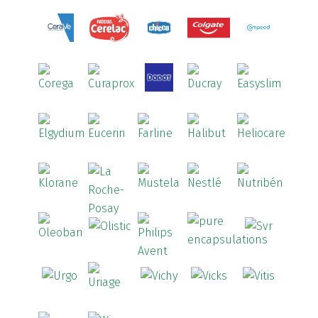
Baciginal
(2)
Bailleul Dermatologie
(4)
balene by Bexident
(6)
Bambo Nature
(1)
Barral
(18)
BD
(4)
Bebegel
(1)
Becozyme
(2)
Bekunis
(2)
Bêlisina
(1)
Ben-u-gripe
(1)
Ben-U-Ron
(6)
Benaderma
(1)
Benflux
(4)
Benylin
(1)
Benzac
(2)