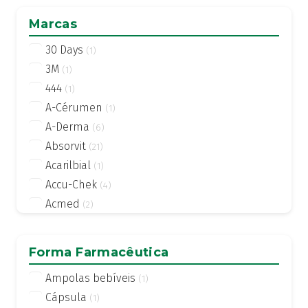
Marcas
30 Days
(1)
3M
(1)
444
(1)
A-Cérumen
(1)
A-Derma
(6)
Absorvit
(21)
Acarilbial
(1)
Accu-Chek
(4)
Acmed
(2)
Actifed
(2)
Actius
(4)
Forma Farmacêutica
Activsil
(2)
Ampolas bebíveis
(1)
Actreen
(1)
Cápsula
(1)
Actronadol
(1)