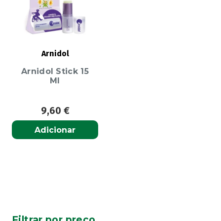
Arnidol
Arnidol Stick 15
Ml
9,60
€
Adicionar
Filtrar por preço