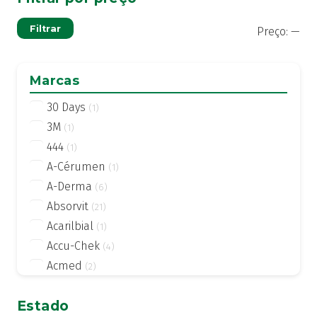
Pre
Pre
Filtrar
Preço:
—
mí
má
Marcas
30 Days
(1)
3M
(1)
444
(1)
A-Cérumen
(1)
A-Derma
(6)
Absorvit
(21)
Acarilbial
(1)
Accu-Chek
(4)
Acmed
(2)
Actifed
(2)
Estado
Actius
(4)