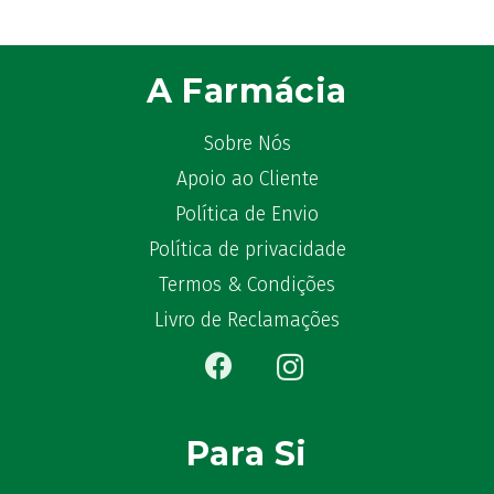
Avène
(88)
Azora
(1)
B-Lift
(2)
A Farmácia
Baciginal
(2)
Bailleul Dermatologie
(4)
Sobre Nós
balene by Bexident
(6)
Apoio ao Cliente
Bambo Nature
(1)
Política de Envio
Barral
(18)
Política de privacidade
BD
(4)
Termos & Condições
Bebegel
(1)
Livro de Reclamações
Becozyme
(2)
Bekunis
(2)
Bêlisina
(1)
Ben-u-gripe
(1)
Para Si
Ben-U-Ron
(6)
Benaderma
(1)