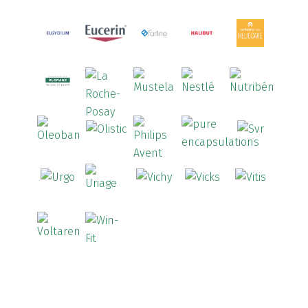
Aredsan
(1)
Arkopharma
(57)
Armolipid
(1)
Arnigel
(1)
Artelac
(4)
Arterin
(3)
Arthrodont
(6)
ArtiActive
(2)
Artrocomplet
(1)
Artrozen
(1)
Aspegic
(1)
Aspirina
(4)
Astrilax
(1)
ATL
(12)
Atyflor
(2)
Audispray
(2)