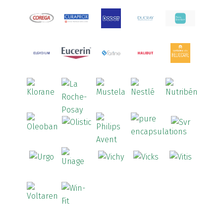
Arcalion
(1)
Arcid
(2)
Aredsan
(1)
Arkopharma
(57)
Armolipid
(1)
Arnidol
(3)
Arnigel
(1)
Arterin
(3)
Arthrodont
(6)
ArtiActive
(2)
Artrocomplet
(1)
Artrozen
(1)
Aspegic
(1)
Aspirina
(4)
Astrilax
(1)
ATL
(12)