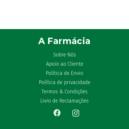
Atyflor
(2)
Audispray
(2)
Avène
(88)
Azora
(1)
B-Lift
(2)
A Farmácia
Baciginal
(2)
Bailleul Dermatologie
(4)
Sobre Nós
balene by Bexident
(6)
Apoio ao Cliente
Bambo Nature
(1)
Política de Envio
Barral
(18)
Política de privacidade
BD
(4)
Bebegel
Termos & Condições
(1)
Becozyme
(2)
Livro de Reclamações
Bekunis
(2)
Bêlisina
(1)
Ben-u-gripe
(1)