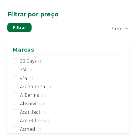
Filtrar por preço
Pre
Pre
Filtrar
Preço:
—
mí
má
Marcas
30 Days
(1)
3M
(1)
444
(1)
A-Cérumen
(1)
A-Derma
(6)
Absorvit
(21)
Acarilbial
(1)
Accu-Chek
(4)
Acmed
(2)