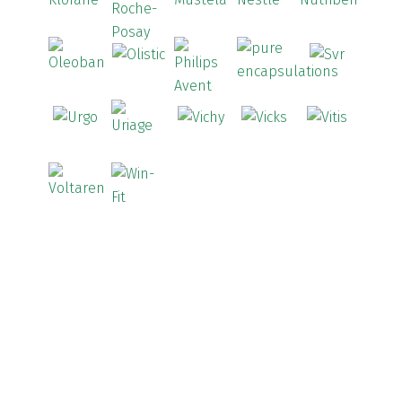
ATL
(12)
Atyflor
(2)
Audispray
(2)
Avène
(88)
Azora
(1)
B-Lift
(2)
Baciginal
(2)
Bailleul Dermatologie
(4)
balene by Bexident
(6)
Bambo Nature
(1)
BD
(4)
Bebegel
(1)
Becozyme
(2)
Bekunis
(2)
Bêlisina
(1)
Ben-u-gripe
(1)