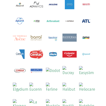
Arcalion
(1)
Arcid
(2)
Aredsan
(1)
Arkopharma
(57)
Armolipid
(1)
Arnidol
(3)
Arnigel
(1)
Artelac
(4)
Arterin
(3)
Arthrodont
(6)
ArtiActive
(2)
Artrocomplet
(1)
Artrozen
(1)
Aspegic
(1)
Aspirina
(4)
Astrilax
(1)