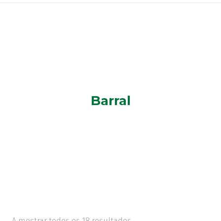
Barral
A mostrar todos os 18 resultados