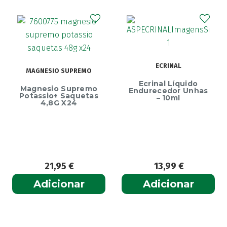
Ainara
(1)
Akildia
(1)
Akileïne
(14)
Akilhiver
(1)
Alanerv
(1)
ECRINAL
MAGNESIO SUPREMO
Alasod
(1)
Ecrinal Líquido
Alcura
Magnesio Supremo
(1)
Endurecedor Unhas
Potassio+ Saquetas
– 10ml
Alerjon
4,8G X24
(1)
Algasiv
(2)
Algesal
(1)
Aliand
(2)
Alifar
(1)
21,95
€
13,99
€
Alka-Seltzer
(1)
Adicionar
Adicionar
ALL TEST
(3)
Allergodil
(2)
Allergodil OD
(1)