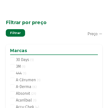
Filtrar por preço
Pre
Pre
Filtrar
Preço:
—
mí
má
Marcas
30 Days
(1)
3M
(1)
444
(1)
A-Cérumen
(1)
A-Derma
(6)
Absorvit
(21)
Acarilbial
(1)
Accu-Chek
(4)