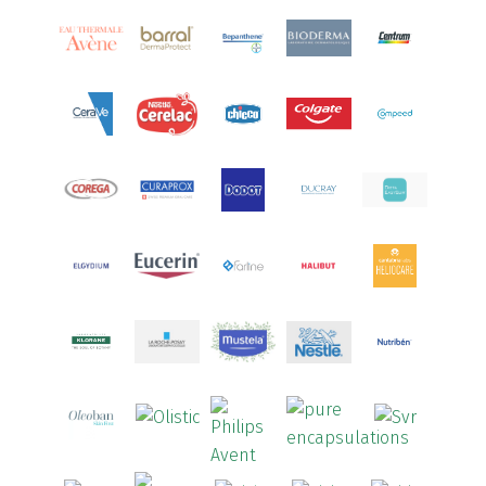
Aquoral
(1)
Arcalion
(1)
Arcid
(2)
Aredsan
(1)
Arkopharma
(57)
Armolipid
(1)
Arnidol
(3)
Arnigel
(1)
Artelac
(4)
Arterin
(3)
Arthrodont
(6)
ArtiActive
(2)
Artrocomplet
(1)
Artrozen
(1)
Aspegic
(1)
Aspirina
(4)