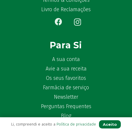
Termos & Condições
Ben-u-gripe
(1)
Livro de Reclamações
Ben-U-Ron
(6)
Benaderma
(1)
Benflux
(4)
Benylin
(1)
Para Si
Benzac
(2)
Benzacare
(2)
A sua conta
Bepanthen
(5)
Avie a sua receita
Bepanthene
(10)
Os seus favoritos
Bequisan
(1)
Farmácia de serviço
Betadine
(9)
Newsletter
Beter
(16)
Bexident
Perguntas Frequentes
(7)
Bi-Oralsuero
(1)
Blog
Biafine
(2)
Aceito
Li, compreendi e aceito a
Política de privacidade
Bio-Oil
(3)