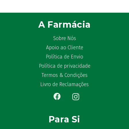
Astrilax
(1)
ATL
(12)
Atyflor
(2)
A Farmácia
Audispray
(2)
Avène
(88)
Sobre Nós
Azora
(1)
Apoio ao Cliente
B-Lift
(2)
Política de Envio
Baciginal
(2)
Bailleul Dermatologie
Política de privacidade
(4)
balene by Bexident
(6)
Termos & Condições
Bambo Nature
(1)
Livro de Reclamações
Barral
(18)
BD
(4)
Bebegel
(1)
Becozyme
(2)
Para Si
Bekunis
(2)