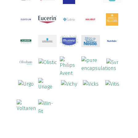
Aquoral
(1)
Arcalion
(1)
Arcid
(2)
Aredsan
(1)
Arkopharma
(57)
Armolipid
(1)
Arnidol
(3)
Arnigel
(1)
Artelac
(4)
Arterin
(3)
Arthrodont
(6)
ArtiActive
(2)
Artrocomplet
(1)
Artrozen
(1)
Aspegic
(1)
Aspirina
(4)