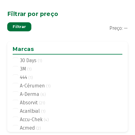
Filtrar por preço
Pre
Pre
Filtrar
Preço:
—
mí
má
Marcas
30 Days
(1)
3M
(1)
444
(1)
A-Cérumen
(1)
A-Derma
(6)
Absorvit
(21)
Acarilbial
(1)
Accu-Chek
(4)
Acmed
(2)