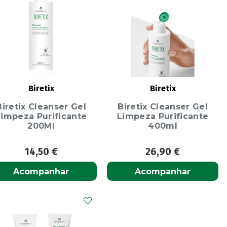
Biretix
Biretix
Biretix Cleanser Gel
Biretix Cleanser Gel
Limpeza Purificante
Limpeza Purificante
200Ml
400ml
14,50
€
26,90
€
Acompanhar
Acompanhar