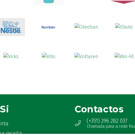
Si
Contactos
(+351) 296 282 037
onta
Chamada para a rede fix
ua receita