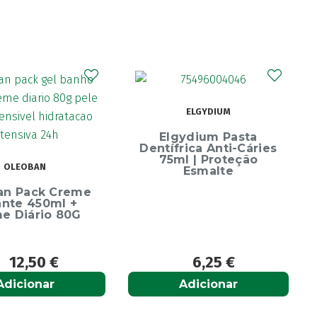
CURAPROX
ELGYDIUM
Curaprox Surgical
Escova Dentes Mega
ydium Pasta
Soft
rica Anti-Cáries
l | Proteção
Esmalte
6,25
€
6,65
€
Adicionar
Adicionar