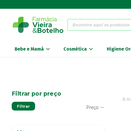
Products
search
Bebe e Mamã
Cosmética
Higiene Or
Filtrar por preço
A m
Preço
Preço
Filtrar
Preço:
—
mínimo
máximo