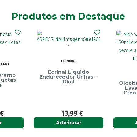
Produtos em Destaque
Elg
Dentíf
75m
uido
OLEOBAN
Unhas –
Oleoban Pack Creme
Lavante 450ml +
Creme Diário 80G
9
€
12,50
€
r
Adicionar