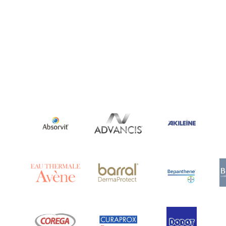
Ananase
(1)
Androcare
(1)
Anidrosan
(1)
Ansiwell
(2)
Anthelmin
(1)
Antigrippine
(2)
Aposán
(65)
Aptamil
(16)
Aquilea
(3)
Aquoral
(1)
Arcalion
(1)
Arcid
(2)
Aredsan
(1)
Arkopharma
(57)
Armolipid
(1)
Arnidol
(3)