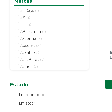
Marcas
30 Days
(1)
3M
(1)
444
(1)
A-Cérumen
(1)
A-Derma
(6)
Absorvit
(21)
Acarilbial
(1)
Accu-Chek
(4)
Acmed
(2)
Actifed
(2)
Actius
(4)
Estado
Activsil
(2)
Actreen
Em promoção
(1)
Actronadol
(1)
Em stock
Acutil
(3)