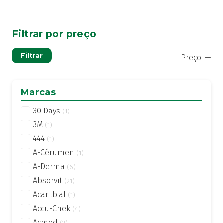
Filtrar por preço
Pre
Pre
Filtrar
Preço:
—
mí
má
Marcas
30 Days
(1)
3M
(1)
444
(1)
A-Cérumen
(1)
A-Derma
(6)
Absorvit
(21)
Acarilbial
(1)
Accu-Chek
(4)
Acmed
(2)