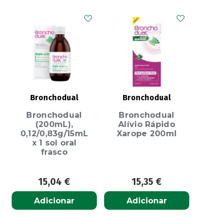
Bronchodual
Bronchodual
Bronchodual
Bronchodual
(200mL),
Alívio Rápido
0,12/0,83g/15mL
Xarope 200ml
x 1 sol oral
frasco
15,04
€
15,35
€
Adicionar
Adicionar