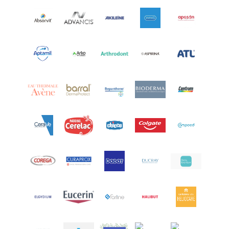
Arcalion
(1)
Arcid
(2)
Aredsan
(1)
Arkopharma
(57)
Armolipid
(1)
Arnidol
(3)
Arnigel
(1)
Artelac
(4)
Arterin
(3)
Arthrodont
(6)
ArtiActive
(2)
Artrocomplet
(1)
Artrozen
(1)
Aspegic
(1)
Aspirina
(4)
Astrilax
(1)