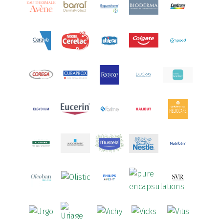
Aquoral
(1)
Arcalion
(1)
Arcid
(2)
Aredsan
(1)
Arkopharma
(57)
Armolipid
(1)
Arnidol
(3)
Arnigel
(1)
Artelac
(4)
Arterin
(3)
Arthrodont
(6)
ArtiActive
(2)
Artrocomplet
(1)
Artrozen
(1)
Aspegic
(1)
Aspirina
(4)