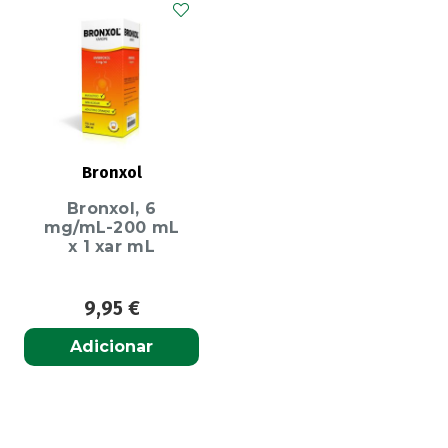
Bronxol
Bronxol, 6
mg/mL-200 mL
x 1 xar mL
9,95
€
Adicionar