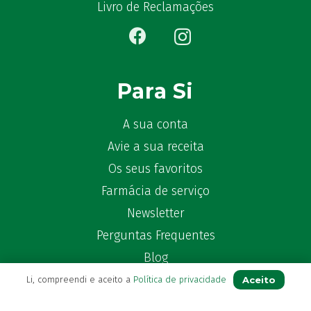
Bêlisina
(1)
Livro de Reclamações
Ben-u-gripe
(1)
Ben-U-Ron
(6)
Benaderma
(1)
Benflux
(4)
Para Si
Benylin
(1)
Benzac
(2)
A sua conta
Benzacare
(2)
Avie a sua receita
Bepanthen
(5)
Os seus favoritos
Bepanthene
(10)
Farmácia de serviço
Bequisan
(1)
Newsletter
Betadine
(9)
Perguntas Frequentes
Beter
(16)
Bexident
Blog
(7)
Bi-Oralsuero
(1)
Aceito
Li, compreendi e aceito a
Política de privacidade
Biafine
(2)