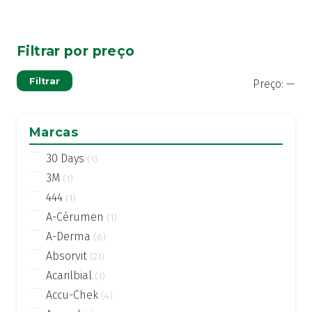
Filtrar por preço
Pre
Pre
Filtrar
Preço:
—
mí
má
Marcas
30 Days
(1)
3M
(1)
444
(1)
A-Cérumen
(1)
A-Derma
(6)
Absorvit
(21)
Acarilbial
(1)
Accu-Chek
(4)