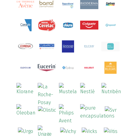
Aquoral
(1)
Arcalion
(1)
Arcid
(2)
Aredsan
(1)
Arkopharma
(57)
Armolipid
(1)
Arnidol
(3)
Arnigel
(1)
Artelac
(4)
Arterin
(3)
Arthrodont
(6)
ArtiActive
(2)
Artrocomplet
(1)
Artrozen
(1)
Aspegic
(1)
Aspirina
(4)