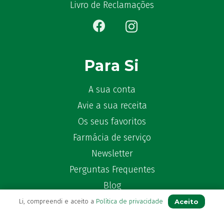
Bêlisina
(1)
Livro de Reclamações
Ben-u-gripe
(1)
Ben-U-Ron
(6)
Benaderma
(1)
Benflux
(4)
Para Si
Benylin
(1)
Benzac
(2)
A sua conta
Benzacare
(2)
Avie a sua receita
Bepanthen
(5)
Os seus favoritos
Bepanthene
(10)
Farmácia de serviço
Bequisan
(1)
Newsletter
Betadine
(9)
Perguntas Frequentes
Beter
(16)
Bexident
Blog
(7)
Bi-Oralsuero
(1)
Aceito
Li, compreendi e aceito a
Política de privacidade
Biafine
(2)