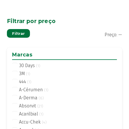
Filtrar por preço
Pre
Pre
Filtrar
Preço:
—
mí
má
Marcas
30 Days
(1)
3M
(1)
444
(1)
A-Cérumen
(1)
A-Derma
(6)
Absorvit
(21)
Acarilbial
(1)
Accu-Chek
(4)