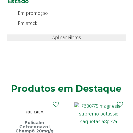
Estado
Actius
(4)
Activsil
(2)
Em promoção
Actreen
(1)
Em stock
Actronadol
(1)
Acutil
(3)
ADA care
(1)
Adiprox
(1)
Advancis
(24)
Advantage
(1)
Advantix
(2)
Advocate
(4)
Produtos em Destaque
Aero-OM
(10)
Aerochamber
(4)
Aga
(2)
FOLICALM
Agiolax
(2)
Folicalm
Ainara
(1)
Cetoconazol
Champô 20mg/g