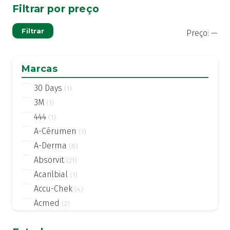
Filtrar por preço
Pre
Pre
Filtrar
Preço:
—
mí
má
Marcas
30 Days
(1)
3M
(1)
444
(1)
A-Cérumen
(1)
A-Derma
(6)
Absorvit
(21)
Acarilbial
(1)
Accu-Chek
(4)
Acmed
(2)
Actifed
(2)