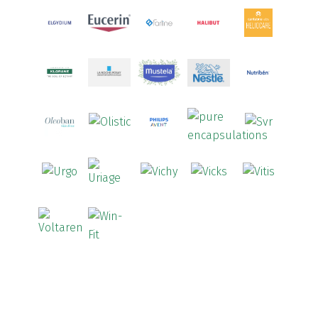
Arcid
(2)
Aredsan
(1)
Arkopharma
(57)
Armolipid
(1)
Arnidol
(3)
Arnigel
(1)
Artelac
(4)
Arterin
(3)
Arthrodont
(6)
ArtiActive
(2)
Artrocomplet
(1)
Artrozen
(1)
Aspegic
(1)
Aspirina
(4)
Astrilax
(1)
ATL
(12)