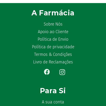
Atyflor
(2)
Audispray
(2)
A Farmácia
Avène
(88)
Azora
(1)
Sobre Nós
B-Lift
(2)
Apoio ao Cliente
Baciginal
(2)
Política de Envio
Bailleul Dermatologie
(4)
Política de privacidade
balene by Bexident
(6)
Bambo Nature
Termos & Condições
(1)
Barral
(18)
Livro de Reclamações
BD
(4)
Bebegel
(1)
Becozyme
(2)
Bekunis
(2)
Para Si
Bêlisina
(1)
Ben-u-gripe
(1)
A sua conta