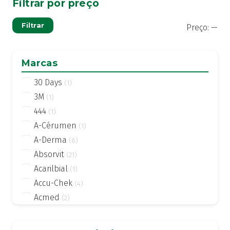
Filtrar por preço
Pre
Pre
Filtrar
Preço:
—
mí
má
Marcas
30 Days
(1)
3M
(1)
444
(1)
A-Cérumen
(1)
A-Derma
(6)
Absorvit
(21)
Acarilbial
(1)
Accu-Chek
(4)
Acmed
(2)
Actifed
(2)
Actius
(4)