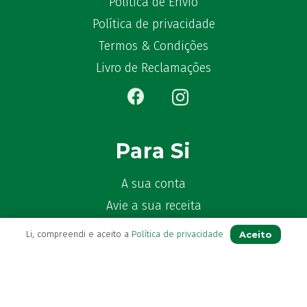
Política de Envio
Benaderma
(1)
Política de privacidade
Benflux
(4)
Termos & Condições
Benylin
(1)
Livro de Reclamações
Benzac
(2)
Benzacare
(2)
Bepanthen
(5)
Bepanthene
(10)
Para Si
Bequisan
(1)
Betadine
(9)
A sua conta
Beter
(16)
Avie a sua receita
Bexident
(7)
Bi-Oralsuero
Os seus favoritos
(1)
Aceito
Li, compreendi e aceito a
Política de privacidade
Biafine
(2)
Farmácia de serviço
Bio-Oil
(3)
Newsletter
Bio-Ritmo
(1)
Perguntas Frequentes
Bio-teste
(1)