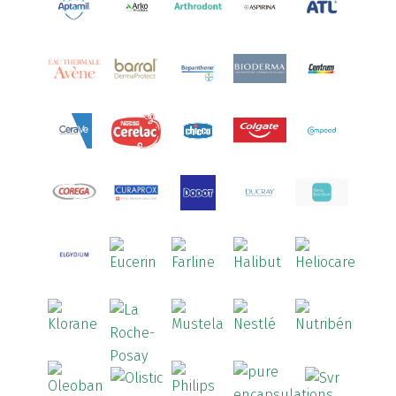
Aredsan
(1)
Arkopharma
(57)
Armolipid
(1)
Arnidol
(3)
Arnigel
(1)
Artelac
(4)
Arterin
(3)
Arthrodont
(6)
ArtiActive
(2)
Artrocomplet
(1)
Artrozen
(1)
Aspegic
(1)
Aspirina
(4)
Astrilax
(1)
ATL
(12)
Atyflor
(2)