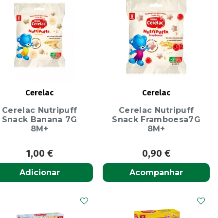
Cerelac
Cerelac
Cerelac Nutripuff
Cerelac Nutripuff
Snack Banana 7G
Snack Framboesa7G
8M+
8M+
1,00
€
0,90
€
Adicionar
Acompanhar