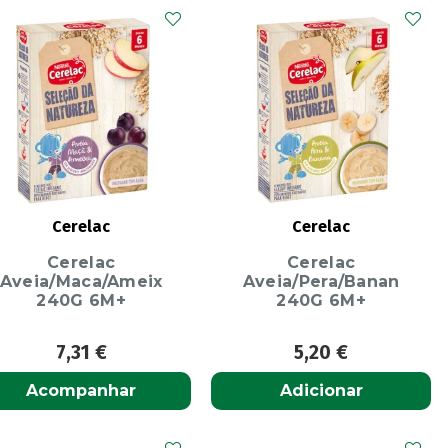
Cerelac
Cerelac
Cerelac
Cerelac
Aveia/Maca/Ameix
Aveia/Pera/Banan
240G 6M+
240G 6M+
7,31
€
5,20
€
Acompanhar
Adicionar