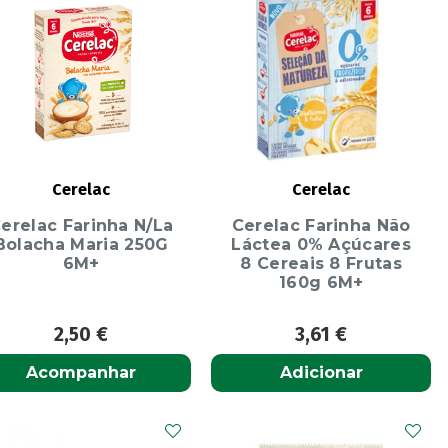
Cerelac
Cerelac
erelac Farinha N/La
Cerelac Farinha Não
Bolacha Maria 250G
Láctea 0% Açúcares
6M+
8 Cereais 8 Frutas
160g 6M+
2,50
€
3,61
€
Acompanhar
Adicionar