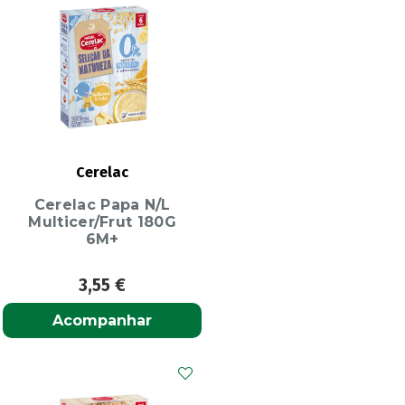
Cerelac
Cerelac Papa N/L
Multicer/Frut 180G
6M+
3,55
€
Acompanhar