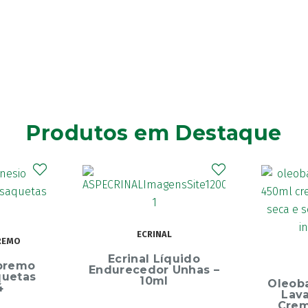
Produtos em Destaque
Elg
Dentíf
75m
uido
OLEOBAN
Unhas –
Oleoban Pack Creme
Lavante 450ml +
Creme Diário 80G