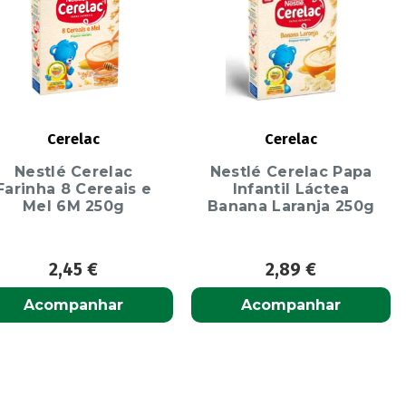
Cerelac
Cerelac
Nestlé Cerelac
Nestlé Cerelac Papa
Farinha 8 Cereais e
Infantil Láctea
Mel 6M 250g
Banana Laranja 250g
2,45
€
2,89
€
Acompanhar
Acompanhar