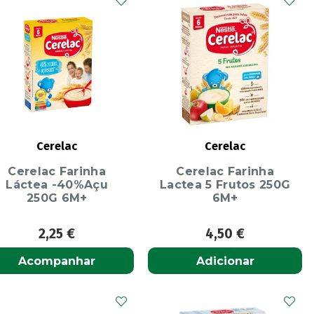
Cerelac
Cerelac
Cerelac Farinha
Cerelac Farinha
Láctea -40%Açu
Lactea 5 Frutos 250G
250G 6M+
6M+
2,25
€
4,50
€
Acompanhar
Adicionar