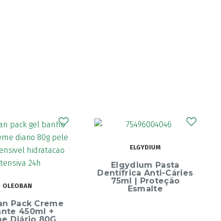
CURAPROX
ELGYDIUM
Curaprox Surgical
Escova Dentes Mega
ydium Pasta
Soft
rica Anti-Cáries
l | Proteção
Esmalte