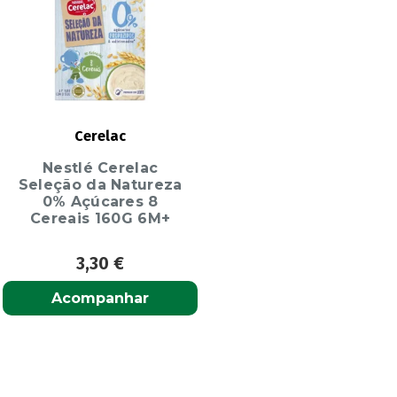
Cerelac
Nestlé Cerelac
Seleção da Natureza
0% Açúcares 8
Cereais 160G 6M+
3,30
€
Acompanhar