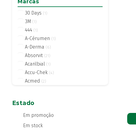
Marcas
30 Days
(1)
3M
(1)
444
(1)
A-Cérumen
(1)
A-Derma
(6)
Absorvit
(21)
Acarilbial
(1)
Accu-Chek
(4)
Acmed
(2)
Actifed
(2)
Actius
(4)
Estado
Activsil
(2)
Actreen
Em promoção
(1)
Actronadol
(1)
Em stock
Acutil
(3)