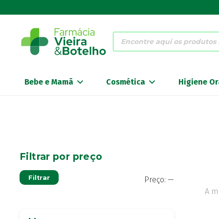
Products
search
Bebe e Mamã
Cosmética
Higiene Or
Filtrar por preço
Preço
Preço
Filtrar
Preço:
—
mínimo
máximo
A m