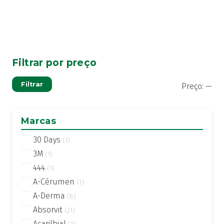
Filtrar por preço
Pre
Pre
Filtrar
Preço:
—
mí
má
Marcas
30 Days
(1)
3M
(1)
444
(1)
A-Cérumen
(1)
A-Derma
(6)
Absorvit
(21)
Acarilbial