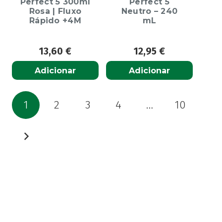
Perfect 5 300ml
Perfect 5
Rosa | Fluxo
Neutro – 240
Rápido +4M
mL
13,60
€
12,95
€
Adicionar
Adicionar
Paginação
1
2
3
4
…
10
dos
conteúdos