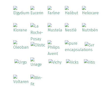
(1)
Aspirina
(4)
Astrilax
(1)
ATL
(12)
Atyflor
(2)
Audispray
(2)
Avène
(88)
Azora
(1)
B-Lift
(2)
Baciginal
(2)
Bailleul Dermatologie
(4)
balene by Bexident
(6)
Bambo Nature
(1)
Barral
(18)
BD
(4)
Bebegel
(1)
Becozyme