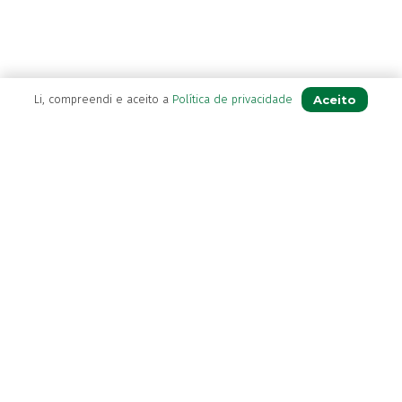
(2)
Bekunis
(2)
Bêlisina
(1)
Ben-u-gripe
(1)
Ben-U-Ron
Aceito
Li, compreendi e aceito a
Política de privacidade
(6)
Benaderma
(1)
Benflux
(4)
A Farmácia
Benylin
(1)
Benzac
(2)
Sobre Nós
Benzacare
(2)
Apoio ao Cliente
Bepanthen
(5)
Política de Envio
Bepanthene
(10)
Política de privacidade
Bequisan
(1)
Termos & Condições
Betadine
(9)
Livro de Reclamações
Beter
(16)
Bexident
(7)
Bi-Oralsuero