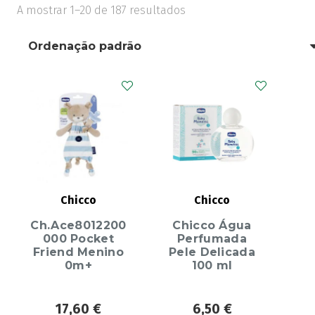
A mostrar 1–20 de 187 resultados
Chicco
Chicco
Ch.Ace8012200
Chicco Água
000 Pocket
Perfumada
Friend Menino
Pele Delicada
0m+
100 ml
17,60
€
6,50
€