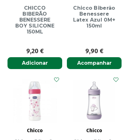
CHICCO
Chicco Biberão
BIBERÃO
Benessere
BENESSERE
Latex Azul 0M+
BOY SILICONE
150ml
150ML
9,20
€
9,90
€
Adicionar
Acompanhar
Chicco
Chicco