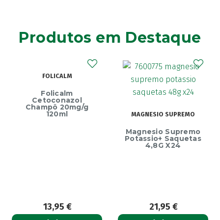
(4)
Aga
(2)
Agiolax
(2)
Produtos em Destaque
Ainara
(1)
Akildia
(1)
Akileïne
(14)
FOLICALM
Akilhiver
(1)
Folicalm
Alanerv
(1)
Cetoconazol
Champô 20mg/g
Alasod
(1)
120ml
MAGNESIO SUPREMO
Alcura
(1)
Magnesio Supremo
Alerjon
Potassio+ Saquetas
(1)
4,8G X24
Algasiv
(2)
Algesal
(1)
Aliand
(2)
Alifar
(1)
13,95
€
21,95
€
Alka-Seltzer
(1)
ALL TEST