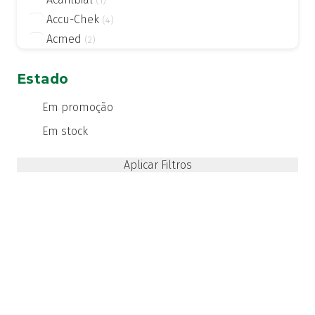
(1)
Accu-Chek
(4)
Acmed
(2)
Actifed
(2)
Estado
Actius
(4)
Activsil
(2)
Em promoção
Actreen
(1)
Em stock
Actronadol
(1)
Acutil
(3)
ADA care
(1)
Adiprox
(1)
Advancis
(24)
Advantage
(1)
Advantix
(2)
Advocate
(4)
Aero-OM
(10)
Aerochamber