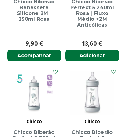
Chicco Biberão
Chicco Biberão
Benessere
Perfect 5 240ml
Silicone 2M+
Rosa | Fluxo
250ml Rosa
Médio +2M
Anticólicas
9,90
€
13,60
€
Acompanhar
Adicionar
Chicco
Chicco
Chicco Biberão
Chicco Biberão