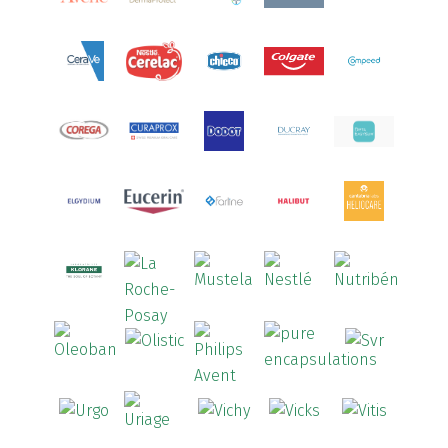
Arcid
(2)
Aredsan
(1)
Arkopharma
(57)
Armolipid
(1)
Arnidol
(3)
Arnigel
(1)
Artelac
(4)
Arterin
(3)
Arthrodont
(6)
ArtiActive
(2)
Artrocomplet
(1)
Artrozen
(1)
Aspegic
(1)
Aspirina
(4)
Astrilax
(1)
ATL
(12)