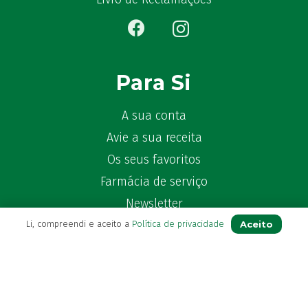
Ben-U-Ron
(6)
Benaderma
(1)
Benflux
(4)
Benylin
(1)
Para Si
Benzac
(2)
Benzacare
(2)
A sua conta
Bepanthen
(5)
Avie a sua receita
Bepanthene
(10)
Bequisan
Os seus favoritos
(1)
Betadine
(9)
Farmácia de serviço
Beter
(16)
Newsletter
Bexident
(7)
Aceito
Perguntas Frequentes
Li, compreendi e aceito a
Política de privacidade
Bi-Oralsuero
(1)
Blog
Biafine
(2)
Bio-Oil
(3)
Bio-Ritmo
(1)
Contactos