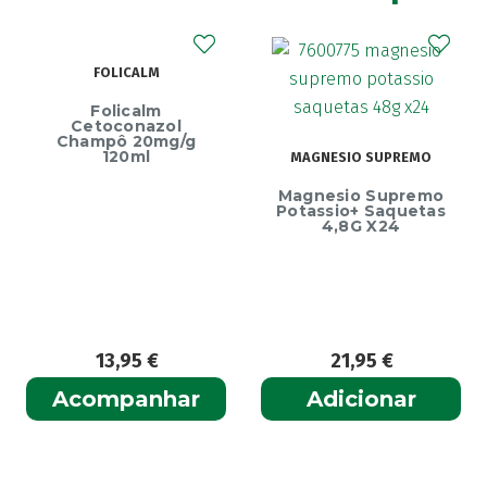
Akildia
(1)
Akileïne
(14)
Akilhiver
(1)
FOLICALM
Alanerv
(1)
Folicalm
Cetoconazol
Alasod
(1)
Champô 20mg/g
120ml
Alcura
MAGNESIO SUPREMO
(1)
Alerjon
(1)
Magnesio Supremo
Potassio+ Saquetas
Algasiv
(2)
4,8G X24
Algesal
(1)
Aliand
(2)
Alifar
(1)
Alka-Seltzer
(1)
13,95
€
21,95
€
ALL TEST
(3)
Acompanhar
Adicionar
Allergodil
(2)
Allergodil OD
(1)
Alobaby
(1)