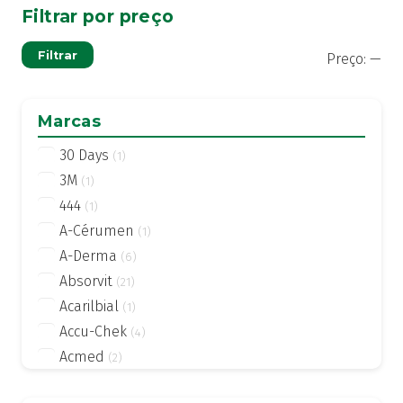
Filtrar por preço
Pre
Pre
Filtrar
Preço:
—
mí
má
Marcas
30 Days
(1)
3M
(1)
444
(1)
A-Cérumen
(1)
A-Derma
(6)
Absorvit
(21)
Acarilbial
(1)
Accu-Chek
(4)
Acmed
(2)
Actifed
(2)