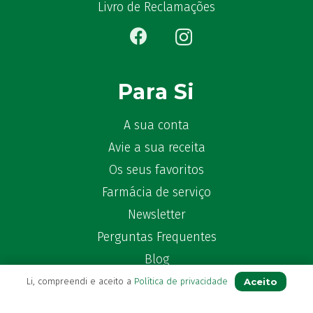
Bêlisina
(1)
Livro de Reclamações
Ben-u-gripe
(1)
Ben-U-Ron
(6)
Benaderma
(1)
Benflux
(4)
Para Si
Benylin
(1)
Benzac
(2)
A sua conta
Benzacare
(2)
Avie a sua receita
Bepanthen
(5)
Os seus favoritos
Bepanthene
(10)
Farmácia de serviço
Bequisan
(1)
Newsletter
Betadine
(9)
Perguntas Frequentes
Beter
(16)
Bexident
Blog
(7)
Bi-Oralsuero
(1)
Aceito
Li, compreendi e aceito a
Política de privacidade
Biafine
(2)