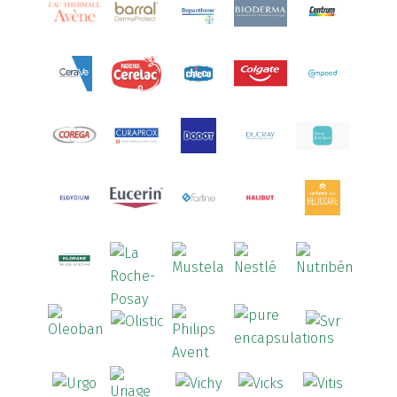
Aquoral
(1)
Arcalion
(1)
Arcid
(2)
Aredsan
(1)
Arkopharma
(57)
Armolipid
(1)
Arnidol
(3)
Arnigel
(1)
Artelac
(4)
Arterin
(3)
Arthrodont
(6)
ArtiActive
(2)
Artrocomplet
(1)
Artrozen
(1)
Aspegic
(1)
Aspirina
(4)