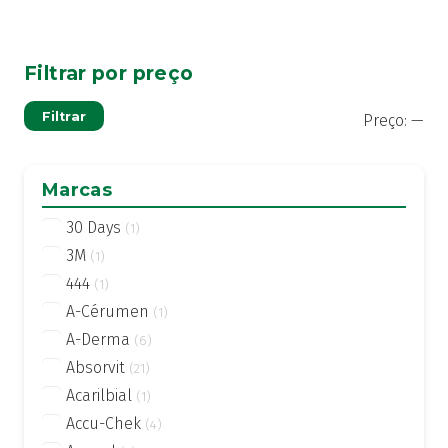
Filtrar por preço
Pre
Pre
Filtrar
Preço:
—
mí
má
Marcas
30 Days
(1)
3M
(1)
444
(1)
A-Cérumen
(1)
A-Derma
(6)
Absorvit
(21)
Acarilbial
(1)
Accu-Chek
(4)