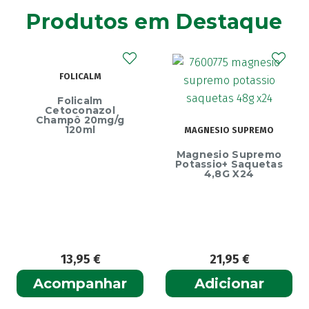
Agiolax
(2)
Produtos em Destaque
Ainara
(1)
Akildia
(1)
Akileïne
(14)
FOLICALM
Akilhiver
(1)
Alanerv
Folicalm
(1)
Cetoconazol
Alasod
Champô 20mg/g
(1)
120ml
MAGNESIO SUPREMO
Alcura
(1)
Magnesio Supremo
Alerjon
E
(1)
Potassio+ Saquetas
4,8G X24
Algasiv
(2)
Algesal
(1)
Aliand
(2)
Alifar
(1)
Alka-Seltzer
(1)
13,95
€
21,95
€
ALL TEST
(3)
Acompanhar
Adicionar
Allergodil
(2)