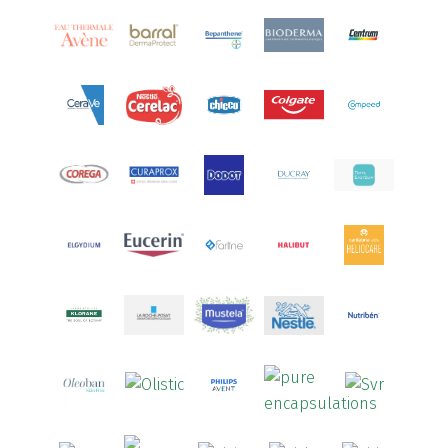
Aquoral
(1)
Arcalion
(1)
Arcid
(2)
Aredsan
(1)
Arkopharma
(57)
Armolipid
(1)
Arnidol
(3)
Arnigel
(1)
Artelac
(4)
Arterin
(3)
Arthrodont
(6)
ArtiActive
(2)
Artrocomplet
(1)
Artrozen
(1)
Aspegic
(1)
Aspirina
(4)