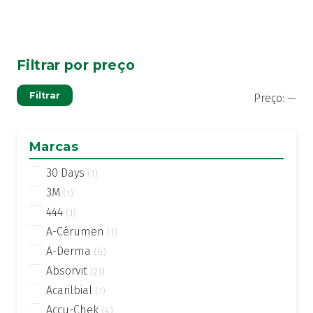
Filtrar por preço
Pre
Pre
Filtrar
Preço:
—
mí
má
Marcas
30 Days
(1)
3M
(1)
444
(1)
A-Cérumen
(1)
A-Derma
(6)
Absorvit
(21)
Acarilbial
(1)
Accu-Chek
(4)