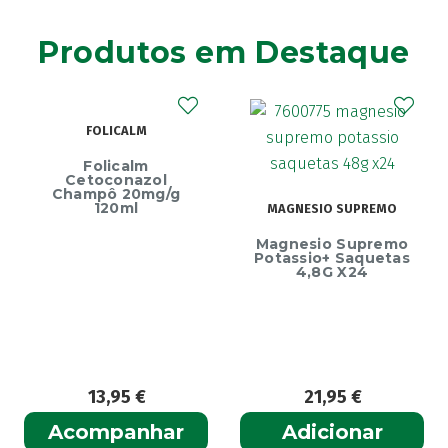
Agiolax
(2)
Produtos em Destaque
Ainara
(1)
Akildia
(1)
Akileïne
(14)
FOLICALM
Akilhiver
(1)
Alanerv
(1)
Folicalm
Cetoconazol
Alasod
(1)
Champô 20mg/g
120ml
MAGNESIO SUPREMO
Alcura
(1)
Magnesio Supremo
Alerjon
E
(1)
Potassio+ Saquetas
4,8G X24
Algasiv
(2)
Algesal
(1)
Aliand
(2)
Alifar
(1)
Alka-Seltzer
(1)
13,95
€
21,95
€
ALL TEST
(3)
Acompanhar
Adicionar
Allergodil
(2)