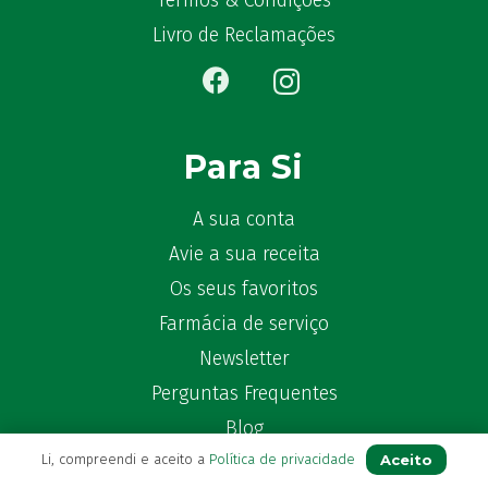
Termos & Condições
Bêlisina
(1)
Livro de Reclamações
Ben-u-gripe
(1)
Ben-U-Ron
(6)
Benaderma
(1)
Benflux
(4)
Para Si
Benylin
(1)
Benzac
(2)
A sua conta
Benzacare
(2)
Avie a sua receita
Bepanthen
(5)
Os seus favoritos
Bepanthene
(10)
Farmácia de serviço
Bequisan
(1)
Newsletter
Betadine
(9)
Beter
Perguntas Frequentes
(16)
Bexident
(7)
Blog
Bi-Oralsuero
(1)
Aceito
Li, compreendi e aceito a
Política de privacidade
Biafine
(2)