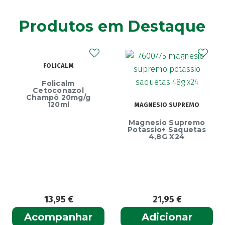
Agiolax
(2)
Produtos em Destaque
Ainara
(1)
Akildia
(1)
Akileïne
(14)
FOLICALM
Akilhiver
(1)
Alanerv
(1)
Folicalm
Cetoconazol
Alasod
(1)
Champô 20mg/g
120ml
MAGNESIO SUPREMO
Alcura
(1)
Ec
Magnesio Supremo
Alerjon
Endu
(1)
Potassio+ Saquetas
4,8G X24
Algasiv
(2)
Algesal
(1)
Aliand
(2)
Alifar
(1)
Alka-Seltzer
(1)
13,95
€
21,95
€
ALL TEST
(3)
Acompanhar
Adicionar
Allergodil
(2)