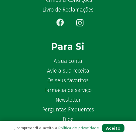
Termos & Condições
Bêlisina
(1)
Livro de Reclamações
Ben-u-gripe
(1)
Ben-U-Ron
(6)
Benaderma
(1)
Benflux
(4)
Para Si
Benylin
(1)
Benzac
(2)
A sua conta
Benzacare
(2)
Avie a sua receita
Bepanthen
(5)
Os seus favoritos
Bepanthene
(10)
Farmácia de serviço
Bequisan
(1)
Newsletter
Betadine
(9)
Beter
Perguntas Frequentes
(16)
Bexident
(7)
Blog
Bi-Oralsuero
(1)
Aceito
Li, compreendi e aceito a
Política de privacidade
Biafine
(2)