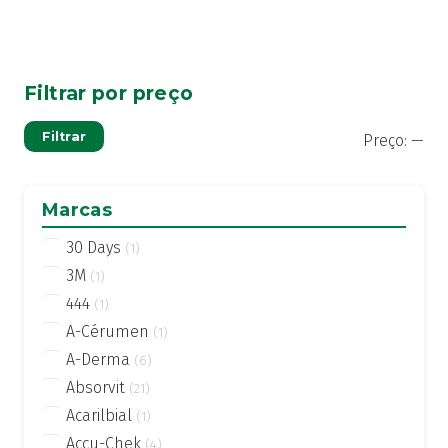
Filtrar por preço
Pre
Pre
Filtrar
Preço:
—
mí
má
Marcas
30 Days
(1)
3M
(1)
444
(1)
A-Cérumen
(1)
A-Derma
(6)
Absorvit
(21)
Acarilbial
(1)
Accu-Chek
(4)