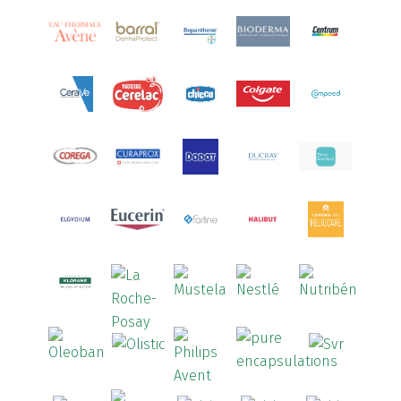
Aquoral
(1)
Arcalion
(1)
Arcid
(2)
Aredsan
(1)
Arkopharma
(57)
Armolipid
(1)
Arnidol
(3)
Arnigel
(1)
Artelac
(4)
Arterin
(3)
Arthrodont
(6)
ArtiActive
(2)
Artrocomplet
(1)
Artrozen
(1)
Aspegic
(1)
Aspirina
(4)